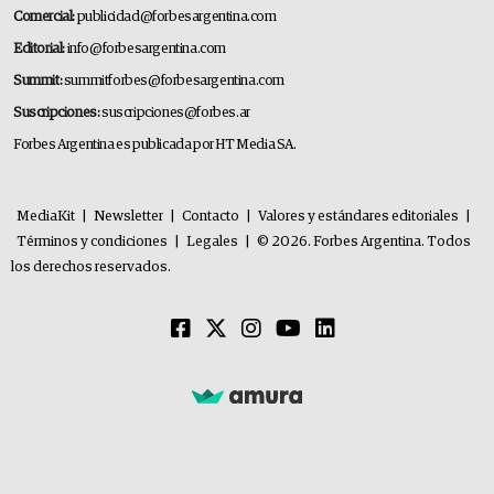
Comercial:
publicidad@forbesargentina.com
Editorial:
info@forbesargentina.com
Summit:
summitforbes@forbesargentina.com
Suscripciones:
suscripciones@forbes.ar
Forbes Argentina es publicada por HT Media SA.
MediaKit
|
Newsletter
|
Contacto
|
Valores y estándares editoriales
|
Términos y condiciones
|
Legales
|
© 2026. Forbes Argentina. Todos
los derechos reservados.