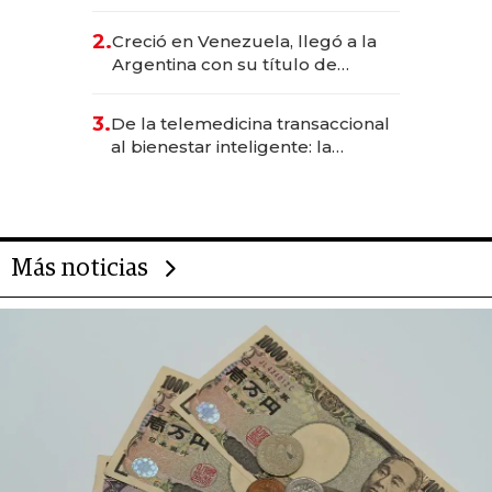
EE.UU. y hoy es la única mujer
CEO en Vaca Muerta
2.
Creció en Venezuela, llegó a la
Argentina con su título de
abogado y construyó un imperio
gastronómico que revoluciona
3.
De la telemedicina transaccional
las marcas "fast premium"
al bienestar inteligente: la
evolución de doc24 para
transformar a las organizaciones
Más noticias