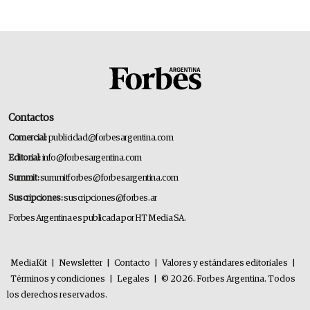
Contactos
Comercial:
publicidad@forbesargentina.com
Editorial:
info@forbesargentina.com
Summit:
summitforbes@forbesargentina.com
Suscripciones:
suscripciones@forbes.ar
Forbes Argentina es publicada por HT Media SA.
MediaKit
|
Newsletter
|
Contacto
|
Valores y estándares editoriales
|
Términos y condiciones
|
Legales
|
© 2026. Forbes Argentina. Todos
los derechos reservados.