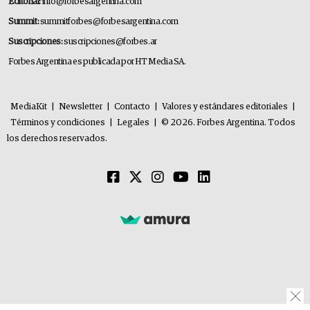
Editorial:
info@forbesargentina.com
Summit:
summitforbes@forbesargentina.com
Suscripciones:
suscripciones@forbes.ar
Forbes Argentina es publicada por HT Media SA.
MediaKit
|
Newsletter
|
Contacto
|
Valores y estándares editoriales
|
Términos y condiciones
|
Legales
|
© 2026. Forbes Argentina. Todos
los derechos reservados.