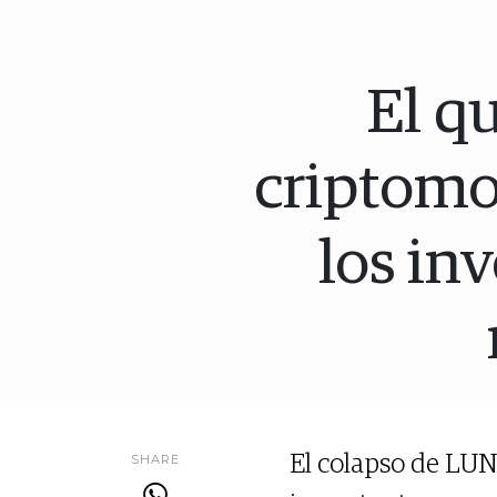
El qu
criptomo
los in
SHARE
El colapso de LUN