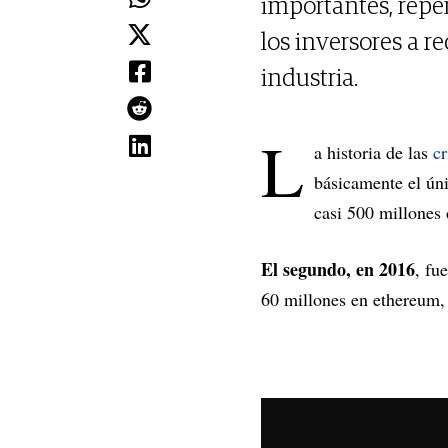
importantes, reper
los inversores a r
industria.
L
a historia de las
c
básicamente el ún
casi 500 millones
El segundo, en 2016
, fu
60 millones en ethereum,