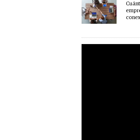
Cuánt
empre
conex