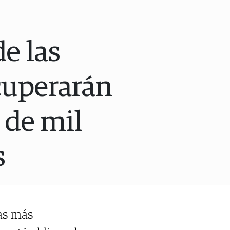
de las
cuperarán
 de mil
s
as más