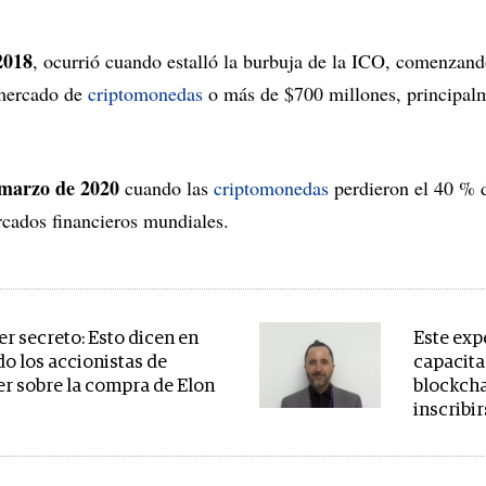
2018
, ocurrió cuando estalló la burbuja de la ICO, comenzand
 mercado de
criptomonedas
o más de $700 millones, principalm
 marzo de 2020
cuando las
criptomonedas
perdieron el 40 % d
cados financieros mundiales.
er secreto: Esto dicen en
Este exp
do los accionistas de
capacita
er sobre la compra de Elon
blockcha
inscribi