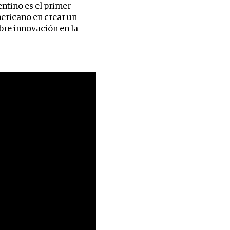
entino es el primer
ericano en crear un
bre innovación en la