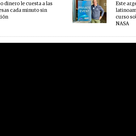
o dinero le cuesta a las
Este arg
sas cada minuto sin
latinoam
ión
curso so
NASA