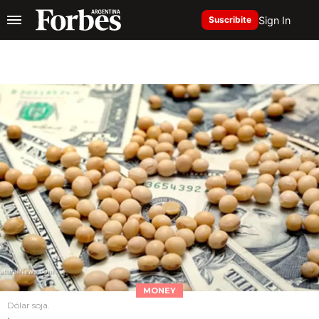
Sign In
Suscribite
MONEY
Dólar soja.
.