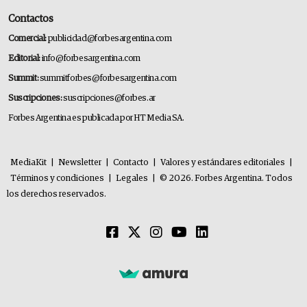
Contactos
Comercial:
publicidad@forbesargentina.com
Editorial:
info@forbesargentina.com
Summit:
summitforbes@forbesargentina.com
Suscripciones:
suscripciones@forbes.ar
Forbes Argentina es publicada por HT Media SA.
MediaKit
|
Newsletter
|
Contacto
|
Valores y estándares editoriales
|
Términos y condiciones
|
Legales
|
© 2026. Forbes Argentina. Todos
los derechos reservados.