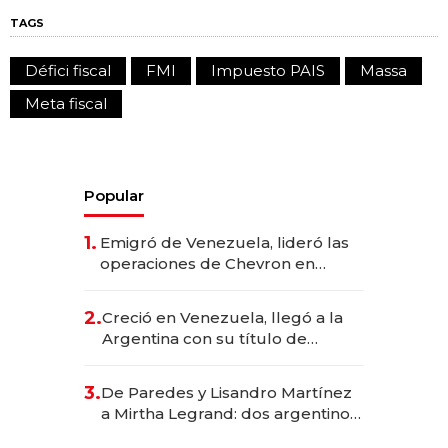
TAGS
Défici fiscal
FMI
Impuesto PAIS
Massa
Meta fiscal
Popular
1.
Emigró de Venezuela, lideró las
operaciones de Chevron en
EE.UU. y hoy es la única mujer
CEO en Vaca Muerta
2.
Creció en Venezuela, llegó a la
Argentina con su título de
abogado y construyó un imperio
gastronómico que revoluciona
3.
De Paredes y Lisandro Martínez
las marcas "fast premium"
a Mirtha Legrand: dos argentinos
impulsan el negocio del wellness