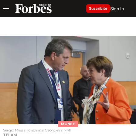
Sign In
Suscribite
MONEY
Sergio Massa, Kristalina Georgieva, FMI
TÉLAM