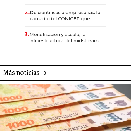
EE.UU. y hoy es la única mujer
CEO en Vaca Muerta
2.
De científicas a empresarias: la
camada del CONICET que
levantó más de US$ 40 millones
para fundar startups biotech
3.
Monetización y escala, la
infraestructura del midstream
busca destrabar el potencial de
Vaca Muerta
Más noticias