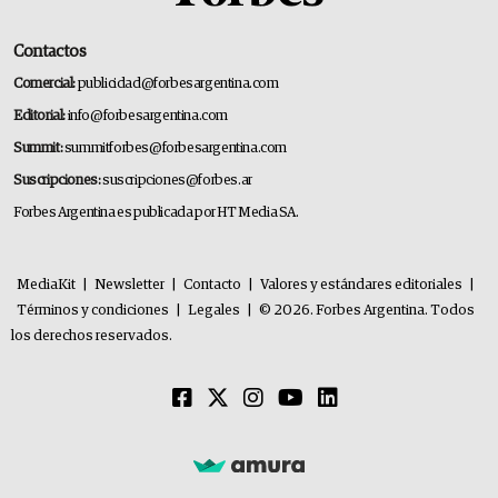
Contactos
Comercial:
publicidad@forbesargentina.com
Editorial:
info@forbesargentina.com
Summit:
summitforbes@forbesargentina.com
Suscripciones:
suscripciones@forbes.ar
Forbes Argentina es publicada por HT Media SA.
MediaKit
|
Newsletter
|
Contacto
|
Valores y estándares editoriales
|
Términos y condiciones
|
Legales
|
© 2026. Forbes Argentina. Todos
los derechos reservados.