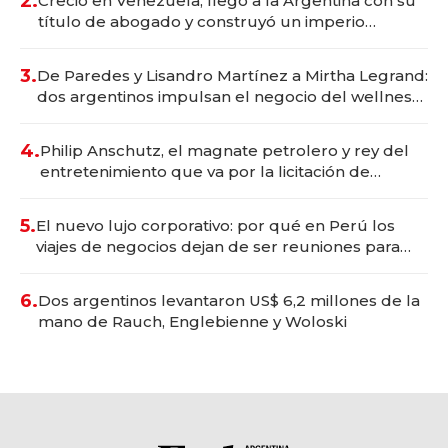
2.
Creció en Venezuela, llegó a la Argentina con su
título de abogado y construyó un imperio
gastronómico que revoluciona las marcas "fast
premium"
3.
De Paredes y Lisandro Martínez a Mirtha Legrand:
dos argentinos impulsan el negocio del wellness
deportivo y el cuidado corporal
4.
Philip Anschutz, el magnate petrolero y rey del
entretenimiento que va por la licitación de
Tecnópolis junto a Fénix
5.
El nuevo lujo corporativo: por qué en Perú los
viajes de negocios dejan de ser reuniones para
convertirse en experiencias transformadoras
6.
Dos argentinos levantaron US$ 6,2 millones de la
mano de Rauch, Englebienne y Woloski