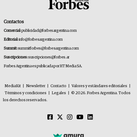
Contactos
Comercial:
publicidad@forbesargentina.com
Editorial:
info@forbesargentina.com
Summit:
summitforbes@forbesargentina.com
Suscripciones:
suscripciones@forbes.ar
Forbes Argentina es publicada por HT Media SA.
MediaKit
|
Newsletter
|
Contacto
|
Valores y estándares editoriales
|
Términos y condiciones
|
Legales
|
© 2026. Forbes Argentina. Todos
los derechos reservados.