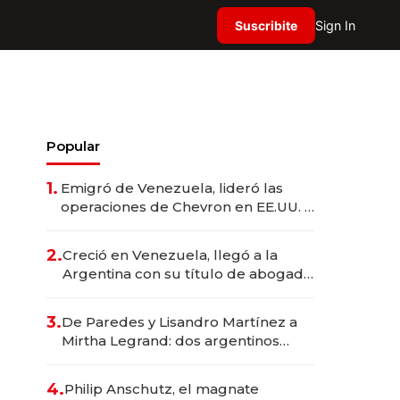
Suscribite
Sign In
Popular
1.
Emigró de Venezuela, lideró las
operaciones de Chevron en EE.UU. y
hoy es la única mujer CEO en Vaca
Muerta
2.
Creció en Venezuela, llegó a la
Argentina con su título de abogado
y construyó un imperio
gastronómico que revoluciona las
3.
De Paredes y Lisandro Martínez a
marcas "fast premium"
Mirtha Legrand: dos argentinos
impulsan el negocio del wellness
deportivo y el cuidado corporal
4.
Philip Anschutz, el magnate