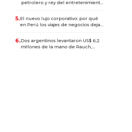
petrolero y rey del entretenimiento
que va por la licitación de
Tecnópolis junto a Fénix
5.
El nuevo lujo corporativo: por qué
en Perú los viajes de negocios dejan
de ser reuniones para convertirse
en experiencias transformadoras
6.
Dos argentinos levantaron US$ 6,2
millones de la mano de Rauch,
Englebienne y Woloski