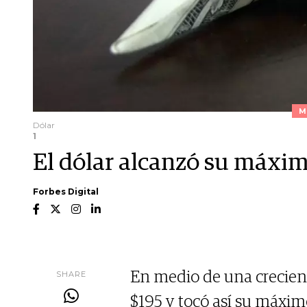
M
Dólar
1
El dólar alcanzó su máxim
Forbes Digital
SHARE
En medio de una creciente
$195 y tocó así su máximo