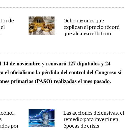
stor de
Ocho razones que
 el
explican el precio récord
a
que alcanzó el bitcoin
el 14 de noviembre y renovará 127 diputados y 24
 el oficialismo la pérdida del control del Congreso si
cciones primarias (PASO) realizadas el mes pasado.
lcohol,
Las acciones defensivas, el
s
remedio para invertir en
ados por
épocas de crisis