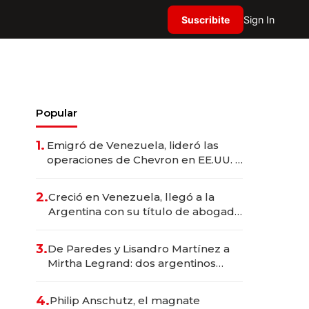
Suscribite
Sign In
Popular
1.
Emigró de Venezuela, lideró las
operaciones de Chevron en EE.UU. y
hoy es la única mujer CEO en Vaca
Muerta
2.
Creció en Venezuela, llegó a la
Argentina con su título de abogado
y construyó un imperio
gastronómico que revoluciona las
3.
De Paredes y Lisandro Martínez a
marcas "fast premium"
Mirtha Legrand: dos argentinos
impulsan el negocio del wellness
deportivo y el cuidado corporal
4.
Philip Anschutz, el magnate