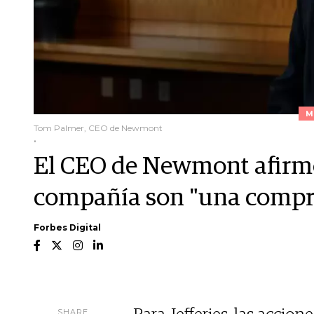
M
Tom Palmer, CEO de Newmont
.
El CEO de Newmont afirmó 
compañía son "una compra
Forbes Digital
SHARE