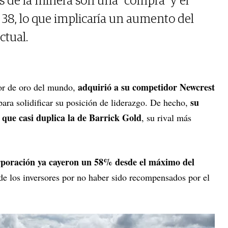
nes de la minera son una “compra” y el
 38, lo que implicaría un aumento del
ctual.
adquirió a su competidor Newcrest
tor de oro del mundo,
su
para solidificar su posición de liderazgo. De hecho,
 que casi duplica la de Barrick Gold
, su rival más
orporación ya cayeron un 58% desde el máximo del
o de los inversores por no haber sido recompensados por el