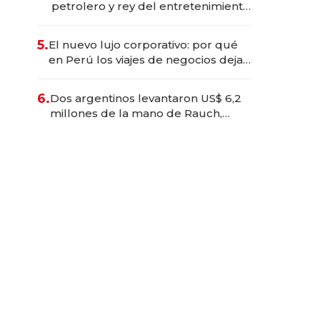
petrolero y rey del entretenimiento
que va por la licitación de
Tecnópolis junto a Fénix
5.
El nuevo lujo corporativo: por qué
en Perú los viajes de negocios dejan
de ser reuniones para convertirse
en experiencias transformadoras
6.
Dos argentinos levantaron US$ 6,2
millones de la mano de Rauch,
Englebienne y Woloski