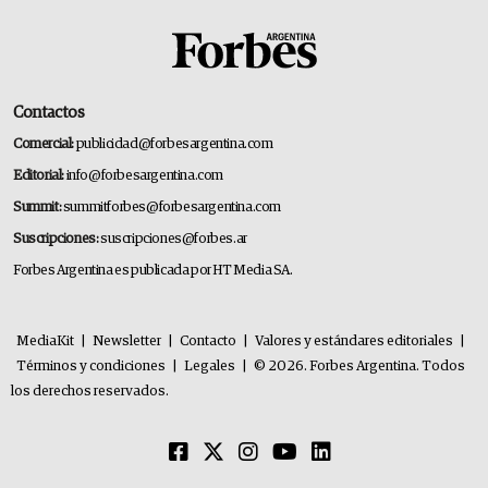
Contactos
Comercial:
publicidad@forbesargentina.com
Editorial:
info@forbesargentina.com
Summit:
summitforbes@forbesargentina.com
Suscripciones:
suscripciones@forbes.ar
Forbes Argentina es publicada por HT Media SA.
MediaKit
|
Newsletter
|
Contacto
|
Valores y estándares editoriales
|
Términos y condiciones
|
Legales
|
© 2026. Forbes Argentina. Todos
los derechos reservados.