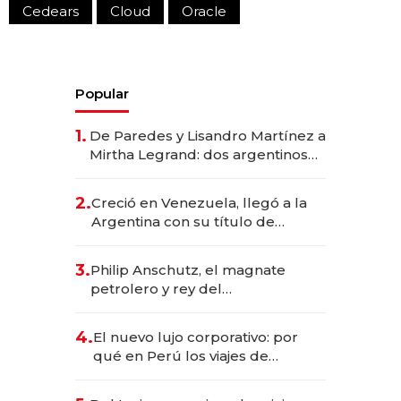
Cedears
Cloud
Oracle
Popular
1.
De Paredes y Lisandro Martínez a
Mirtha Legrand: dos argentinos
impulsan el negocio del wellness
deportivo y el cuidado corporal
2.
Creció en Venezuela, llegó a la
Argentina con su título de
abogado y construyó un imperio
gastronómico que revoluciona
3.
Philip Anschutz, el magnate
las marcas "fast premium"
petrolero y rey del
entretenimiento que va por la
licitación de Tecnópolis junto a
4.
El nuevo lujo corporativo: por
Fénix
qué en Perú los viajes de
negocios dejan de ser reuniones
para convertirse en experiencias