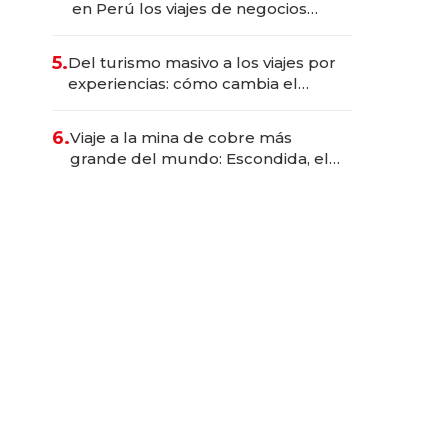
en Perú los viajes de negocios
dejan de ser reuniones para
convertirse en experiencias
5.
Del turismo masivo a los viajes por
transformadoras
experiencias: cómo cambia el
negocio de la asistencia al viajero
6.
Viaje a la mina de cobre más
grande del mundo: Escondida, el
gigante chileno que exporta US$
14.000 millones anuales