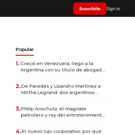
Suscribite
Sign In
Popular
1.
Creció en Venezuela, llegó a la
Argentina con su título de abogado
y construyó un imperio
gastronómico que revoluciona las
2.
De Paredes y Lisandro Martínez a
marcas "fast premium"
Mirtha Legrand: dos argentinos
impulsan el negocio del wellness
deportivo y el cuidado corporal
3.
Philip Anschutz, el magnate
petrolero y rey del entretenimiento
que va por la licitación de
Tecnópolis junto a Fénix
4.
El nuevo lujo corporativo: por qué