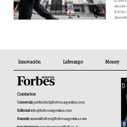
El défic
deuda d
IDESA, 
absorbi
Innovación
Liderazgo
Money
Contactos
Comercial:
publicidad@forbesargentina.com
Editorial:
info@forbesargentina.com
Summit:
summitforbes@forbesargentina.com