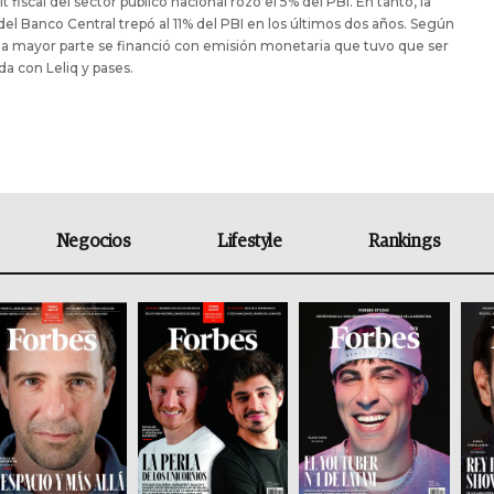
it fiscal del sector público nacional rozó el 5% del PBI. En tanto, la
el Banco Central trepó al 11% del PBI en los últimos dos años. Según
la mayor parte se financió con emisión monetaria que tuvo que ser
da con Leliq y pases.
Negocios
Lifestyle
Rankings