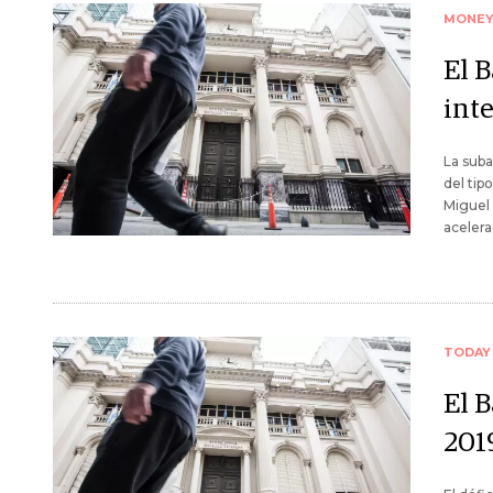
MONE
El B
int
La suba
del tip
Miguel 
acelera
TODAY
El 
201