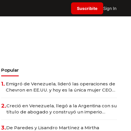
Suscribite
Sign In
Popular
1.
Emigró de Venezuela, lideró las operaciones de
Chevron en EE.UU. y hoy es la única mujer CEO
en Vaca Muerta
2.
Creció en Venezuela, llegó a la Argentina con su
título de abogado y construyó un imperio
gastronómico que revoluciona las marcas "fast
premium"
3.
De Paredes y Lisandro Martínez a Mirtha