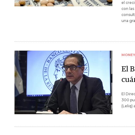
el crec
con las
consul
una gra
MONE
El B
cuán
El Dire
300 pun
(Leliq)