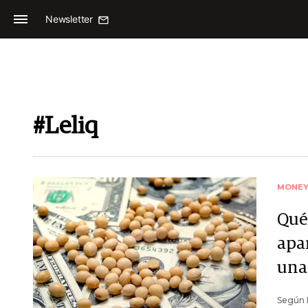
Newsletter
#Leliq
MONE
Qué 
apar
una
Según I