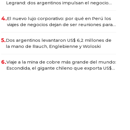
Legrand: dos argentinos impulsan el negocio
del wellness deportivo y el cuidado corporal
4.
El nuevo lujo corporativo: por qué en Perú los
viajes de negocios dejan de ser reuniones para
convertirse en experiencias transformadoras
5.
Dos argentinos levantaron US$ 6,2 millones de
la mano de Rauch, Englebienne y Woloski
6.
Viaje a la mina de cobre más grande del mundo:
Escondida, el gigante chileno que exporta US$
14.000 millones anuales