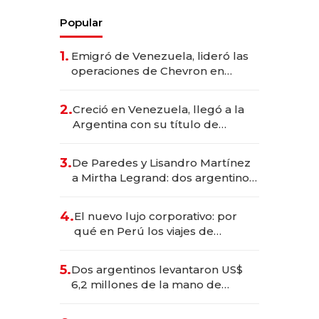
Popular
1.
Emigró de Venezuela, lideró las
operaciones de Chevron en
EE.UU. y hoy es la única mujer
CEO en Vaca Muerta
2.
Creció en Venezuela, llegó a la
Argentina con su título de
abogado y construyó un imperio
gastronómico que revoluciona
3.
De Paredes y Lisandro Martínez
las marcas "fast premium"
a Mirtha Legrand: dos argentinos
impulsan el negocio del wellness
deportivo y el cuidado corporal
4.
El nuevo lujo corporativo: por
qué en Perú los viajes de
negocios dejan de ser reuniones
para convertirse en experiencias
5.
Dos argentinos levantaron US$
transformadoras
6,2 millones de la mano de
Rauch, Englebienne y Woloski