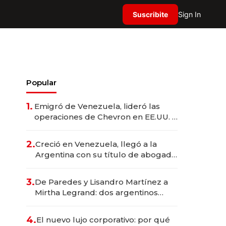
Suscribite
Sign In
Popular
1.
Emigró de Venezuela, lideró las
operaciones de Chevron en EE.UU. y
hoy es la única mujer CEO en Vaca
Muerta
2.
Creció en Venezuela, llegó a la
Argentina con su título de abogado
y construyó un imperio
gastronómico que revoluciona las
3.
De Paredes y Lisandro Martínez a
marcas "fast premium"
Mirtha Legrand: dos argentinos
impulsan el negocio del wellness
deportivo y el cuidado corporal
4.
El nuevo lujo corporativo: por qué