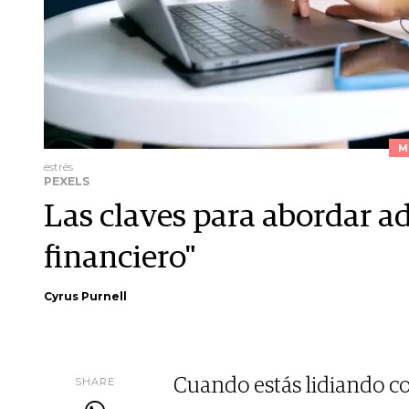
M
estrés
PEXELS
Las claves para abordar a
financiero"
Cyrus Purnell
SHARE
Cuando estás lidiando con