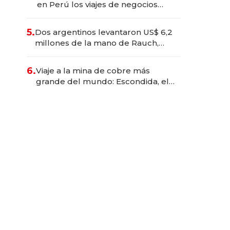
en Perú los viajes de negocios
dejan de ser reuniones para
convertirse en experiencias
5.
Dos argentinos levantaron US$ 6,2
transformadoras
millones de la mano de Rauch,
Englebienne y Woloski
6.
Viaje a la mina de cobre más
grande del mundo: Escondida, el
gigante chileno que exporta US$
14.000 millones anuales