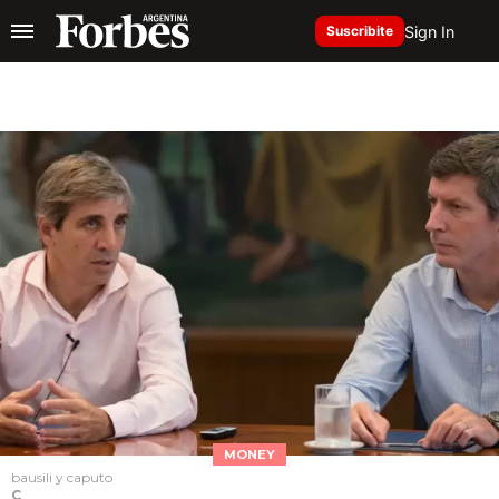
Sign In
Suscribite
MONEY
bausili y caputo
C