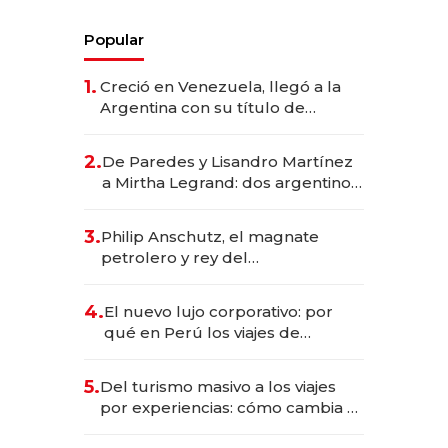
Popular
1.
Creció en Venezuela, llegó a la
Argentina con su título de
abogado y construyó un imperio
gastronómico que revoluciona
2.
De Paredes y Lisandro Martínez
las marcas "fast premium"
a Mirtha Legrand: dos argentinos
impulsan el negocio del wellness
deportivo y el cuidado corporal
3.
Philip Anschutz, el magnate
petrolero y rey del
entretenimiento que va por la
licitación de Tecnópolis junto a
4.
El nuevo lujo corporativo: por
Fénix
qué en Perú los viajes de
negocios dejan de ser reuniones
para convertirse en experiencias
5.
Del turismo masivo a los viajes
transformadoras
por experiencias: cómo cambia el
negocio de la asistencia al viajero