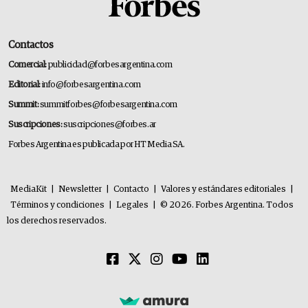
Contactos
Comercial:
publicidad@forbesargentina.com
Editorial:
info@forbesargentina.com
Summit:
summitforbes@forbesargentina.com
Suscripciones:
suscripciones@forbes.ar
Forbes Argentina es publicada por HT Media SA.
MediaKit
|
Newsletter
|
Contacto
|
Valores y estándares editoriales
|
Términos y condiciones
|
Legales
|
© 2026. Forbes Argentina. Todos
los derechos reservados.