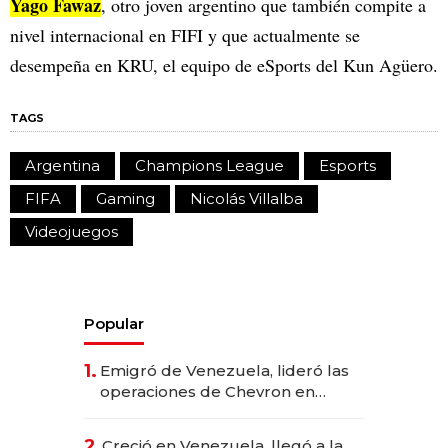
Yago Fawaz
, otro joven argentino que también compite a
nivel internacional en FIFI y que actualmente se
desempeña en KRU, el equipo de eSports del Kun Agüero.
TAGS
Argentina
Champions League
Esports
FIFA
Gaming
Nicolás Villalba
Videojuegos
Popular
1.
Emigró de Venezuela, lideró las
operaciones de Chevron en
EE.UU. y hoy es la única mujer
CEO en Vaca Muerta
2.
Creció en Venezuela, llegó a la