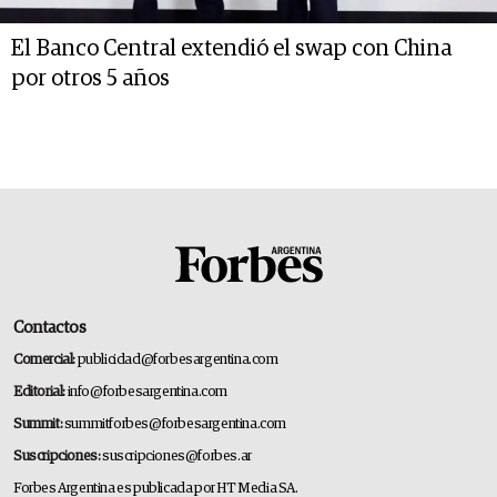
El Banco Central extendió el swap con China
por otros 5 años
Contactos
Comercial:
publicidad@forbesargentina.com
Editorial:
info@forbesargentina.com
Summit:
summitforbes@forbesargentina.com
Suscripciones:
suscripciones@forbes.ar
Forbes Argentina es publicada por HT Media SA.