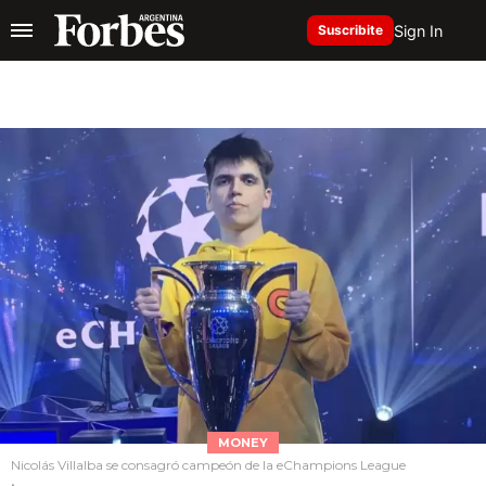
Sign In
Suscribite
MONEY
Nicolás Villalba se consagró campeón de la eChampions League
.