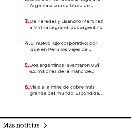
Argentina con su título de
abogado y construyó un imperio
gastronómico que revoluciona
3.
De Paredes y Lisandro Martínez
las marcas "fast premium"
a Mirtha Legrand: dos argentinos
impulsan el negocio del wellness
deportivo y el cuidado corporal
4.
El nuevo lujo corporativo: por
qué en Perú los viajes de
negocios dejan de ser reuniones
para convertirse en experiencias
5.
Dos argentinos levantaron US$
transformadoras
6,2 millones de la mano de
Rauch, Englebienne y Woloski
6.
Viaje a la mina de cobre más
grande del mundo: Escondida, el
gigante chileno que exporta US$
14.000 millones anuales
Más noticias