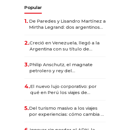
Popular
1.
De Paredes y Lisandro Martínez a
Mirtha Legrand: dos argentinos
impulsan el negocio del wellness
deportivo y el cuidado corporal
2.
Creció en Venezuela, llegó a la
Argentina con su título de
abogado y construyó un imperio
gastronómico que revoluciona
3.
Philip Anschutz, el magnate
las marcas "fast premium"
petrolero y rey del
entretenimiento que va por la
licitación de Tecnópolis junto a
4.
El nuevo lujo corporativo: por
Fénix
qué en Perú los viajes de
negocios dejan de ser reuniones
para convertirse en experiencias
5.
Del turismo masivo a los viajes
transformadoras
por experiencias: cómo cambia el
negocio de la asistencia al viajero
Innovar sin perder el ADN, la