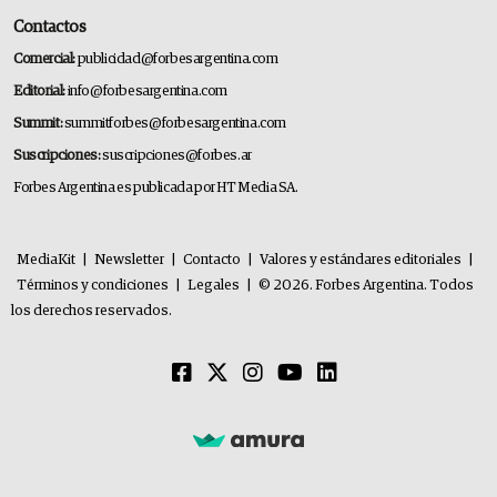
Contactos
Comercial:
publicidad@forbesargentina.com
Editorial:
info@forbesargentina.com
Summit:
summitforbes@forbesargentina.com
Suscripciones:
suscripciones@forbes.ar
Forbes Argentina es publicada por HT Media SA.
MediaKit
|
Newsletter
|
Contacto
|
Valores y estándares editoriales
|
Términos y condiciones
|
Legales
|
© 2026. Forbes Argentina. Todos
los derechos reservados.