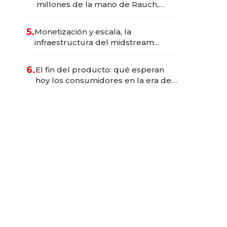
millones de la mano de Rauch,
Englebienne y Woloski
5.
Monetización y escala, la
infraestructura del midstream
busca destrabar el potencial de
Vaca Muerta
6.
El fin del producto: qué esperan
hoy los consumidores en la era de
las experiencias inteligentes