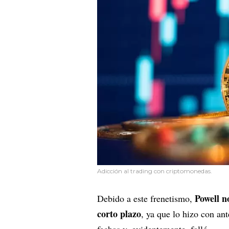
Adicción al trading con criptomonedas.
Powell n
Debido a este frenetismo,
corto plazo
, ya que lo hizo con an
fechas y, evidentemente, falló.