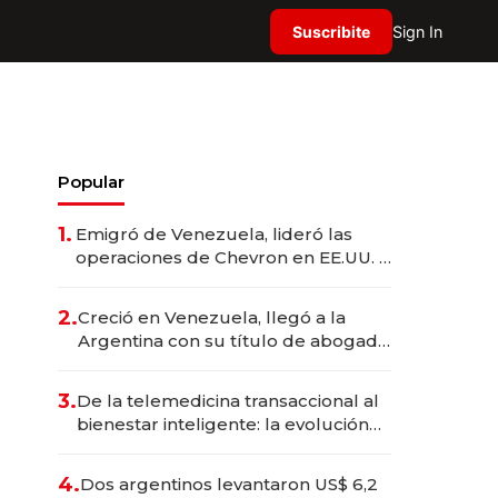
Suscribite
Sign In
Popular
1.
Emigró de Venezuela, lideró las
operaciones de Chevron en EE.UU. y
hoy es la única mujer CEO en Vaca
Muerta
2.
Creció en Venezuela, llegó a la
Argentina con su título de abogado
y construyó un imperio
gastronómico que revoluciona las
3.
De la telemedicina transaccional al
marcas "fast premium"
bienestar inteligente: la evolución
de doc24 para transformar a las
organizaciones
4.
Dos argentinos levantaron US$ 6,2