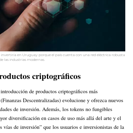
 invertiría en Uruguay porque el país cuenta con una red eléctrica robusta
de las industrias modernas.
oductos criptográficos
 introducción de productos criptográficos más
(Finanzas Descentralizadas) evolucione y ofrezca nuevos
idades de inversión. Además, los tokens no fungibles
r diversificación en casos de uso más allá del arte y el
 vías de inversión” que los usuarios e inversionistas de la