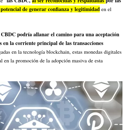
las CBDC,
al ser reconocidas y respaldadas
por las
ue “
l potencial de generar confianza y legitimidad
en el
s CBDC podría allanar el camino para una aceptación
s en la corriente principal de las transacciones
gadas en la tecnología blockchain, estas monedas digitales
l en la promoción de la adopción masiva de esta