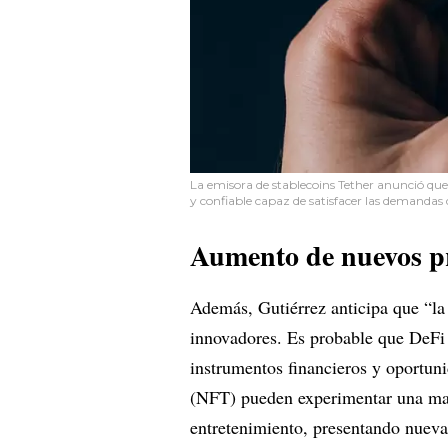
La emisora de stablecoins Tether anunció que
y confiable capaz de satisfacer las demandas 
Aumento de nuevos pr
Además, Gutiérrez anticipa que “la
innovadores. Es probable que DeFi 
instrumentos financieros y oportun
(NFT) pueden experimentar una mayo
entretenimiento, presentando nuevas