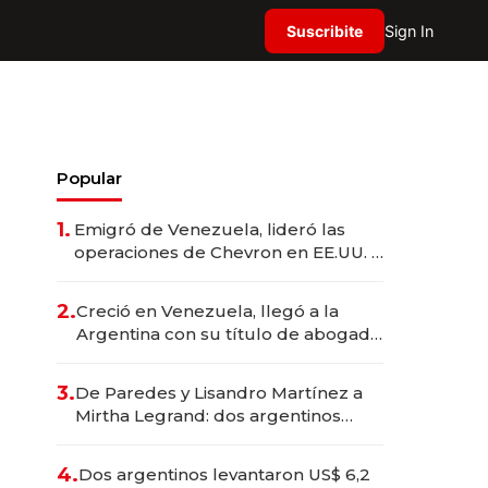
Suscribite
Sign In
Popular
1.
Emigró de Venezuela, lideró las
operaciones de Chevron en EE.UU. y
hoy es la única mujer CEO en Vaca
Muerta
2.
Creció en Venezuela, llegó a la
Argentina con su título de abogado
y construyó un imperio
gastronómico que revoluciona las
3.
De Paredes y Lisandro Martínez a
marcas "fast premium"
Mirtha Legrand: dos argentinos
impulsan el negocio del wellness
deportivo y el cuidado corporal
4.
Dos argentinos levantaron US$ 6,2