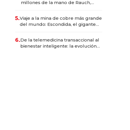
millones de la mano de Rauch,
Englebienne y Woloski
5.
Viaje a la mina de cobre más grande
del mundo: Escondida, el gigante
chileno que exporta US$ 14.000
millones anuales
6.
De la telemedicina transaccional al
bienestar inteligente: la evolución
de doc24 para transformar a las
organizaciones