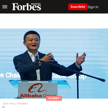
Sign In
Suscribite
MONEY
Jack Ma y Alibaba
D