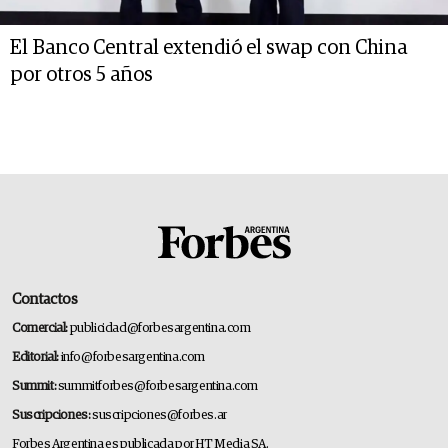
El Banco Central extendió el swap con China
por otros 5 años
Contactos
Comercial:
publicidad@forbesargentina.com
Editorial:
info@forbesargentina.com
Summit:
summitforbes@forbesargentina.com
Suscripciones:
suscripciones@forbes.ar
Forbes Argentina es publicada por HT Media SA.