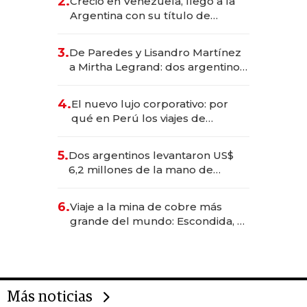
2.
Creció en Venezuela, llegó a la
Argentina con su título de
abogado y construyó un imperio
gastronómico que revoluciona
3.
De Paredes y Lisandro Martínez
las marcas "fast premium"
a Mirtha Legrand: dos argentinos
impulsan el negocio del wellness
deportivo y el cuidado corporal
4.
El nuevo lujo corporativo: por
qué en Perú los viajes de
negocios dejan de ser reuniones
para convertirse en experiencias
5.
Dos argentinos levantaron US$
transformadoras
6,2 millones de la mano de
Rauch, Englebienne y Woloski
6.
Viaje a la mina de cobre más
grande del mundo: Escondida, el
gigante chileno que exporta US$
14.000 millones anuales
Más noticias