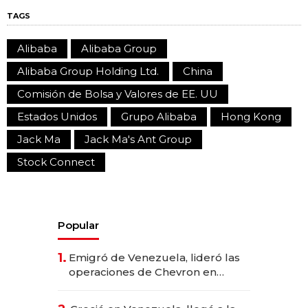
TAGS
Alibaba
Alibaba Group
Alibaba Group Holding Ltd.
China
Comisión de Bolsa y Valores de EE. UU
Estados Unidos
Grupo Alibaba
Hong Kong
Jack Ma
Jack Ma's Ant Group
Stock Connect
Popular
1.
Emigró de Venezuela, lideró las
operaciones de Chevron en
EE.UU. y hoy es la única mujer
CEO en Vaca Muerta