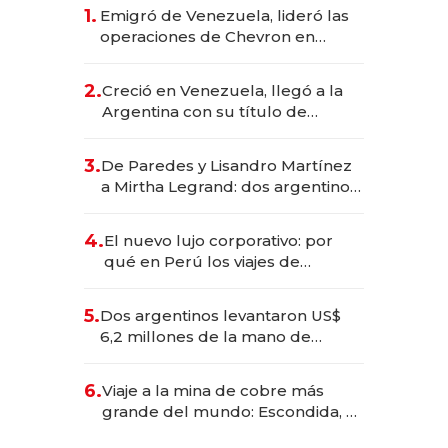
1.
Emigró de Venezuela, lideró las
operaciones de Chevron en
EE.UU. y hoy es la única mujer
CEO en Vaca Muerta
2.
Creció en Venezuela, llegó a la
Argentina con su título de
abogado y construyó un imperio
gastronómico que revoluciona
3.
De Paredes y Lisandro Martínez
las marcas "fast premium"
a Mirtha Legrand: dos argentinos
impulsan el negocio del wellness
deportivo y el cuidado corporal
4.
El nuevo lujo corporativo: por
qué en Perú los viajes de
negocios dejan de ser reuniones
para convertirse en experiencias
5.
Dos argentinos levantaron US$
transformadoras
6,2 millones de la mano de
Rauch, Englebienne y Woloski
6.
Viaje a la mina de cobre más
grande del mundo: Escondida, el
gigante chileno que exporta US$