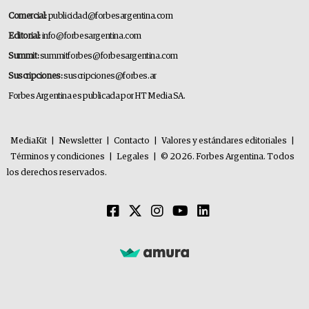
Comercial:
publicidad@forbesargentina.com
Editorial:
info@forbesargentina.com
Summit:
summitforbes@forbesargentina.com
Suscripciones:
suscripciones@forbes.ar
Forbes Argentina es publicada por HT Media SA.
MediaKit
|
Newsletter
|
Contacto
|
Valores y estándares editoriales
|
Términos y condiciones
|
Legales
|
© 2026. Forbes Argentina. Todos
los derechos reservados.