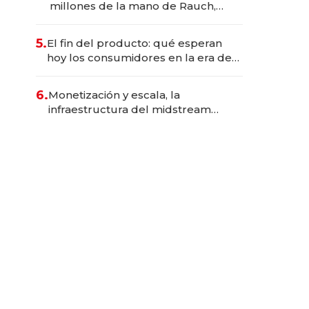
millones de la mano de Rauch,
Englebienne y Woloski
5.
El fin del producto: qué esperan
hoy los consumidores en la era de
las experiencias inteligentes
6.
Monetización y escala, la
infraestructura del midstream
busca destrabar el potencial de
Vaca Muerta