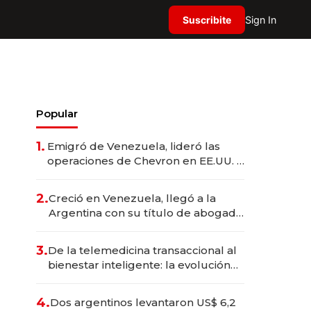
Suscribite
Sign In
Popular
1.
Emigró de Venezuela, lideró las
operaciones de Chevron en EE.UU. y
hoy es la única mujer CEO en Vaca
Muerta
2.
Creció en Venezuela, llegó a la
Argentina con su título de abogado
y construyó un imperio
gastronómico que revoluciona las
3.
De la telemedicina transaccional al
marcas "fast premium"
bienestar inteligente: la evolución
de doc24 para transformar a las
organizaciones
4.
Dos argentinos levantaron US$ 6,2