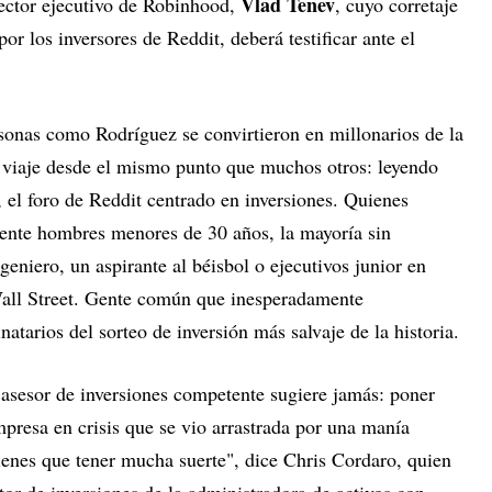
Vlad Tenev
rector ejecutivo de Robinhood,
, cuyo corretaje
or los inversores de Reddit, deberá testificar ante el
sonas como Rodríguez se convirtieron en millonarios de la
viaje desde el mismo punto que muchos otros: leyendo
el foro de Reddit centrado en inversiones. Quienes
ente hombres menores de 30 años, la mayoría sin
geniero, un aspirante al béisbol o ejecutivos junior en
all Street. Gente común que inesperadamente
atarios del sorteo de inversión más salvaje de la historia.
asesor de inversiones competente sugiere jamás: poner
presa en crisis que se vio arrastrada por una manía
"tienes que tener mucha suerte", dice Chris Cordaro, quien
or de inversiones de la administradora de activos con