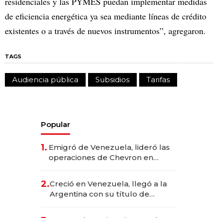
residenciales y las PYMES puedan implementar medidas
de eficiencia energética ya sea mediante líneas de crédito
existentes o a través de nuevos instrumentos”, agregaron.
TAGS
Audiencia pública
Subsidios
Tarifas
Popular
1.
Emigró de Venezuela, lideró las
operaciones de Chevron en
EE.UU. y hoy es la única mujer
CEO en Vaca Muerta
2.
Creció en Venezuela, llegó a la
Argentina con su título de
abogado y construyó un imperio
gastronómico que revoluciona