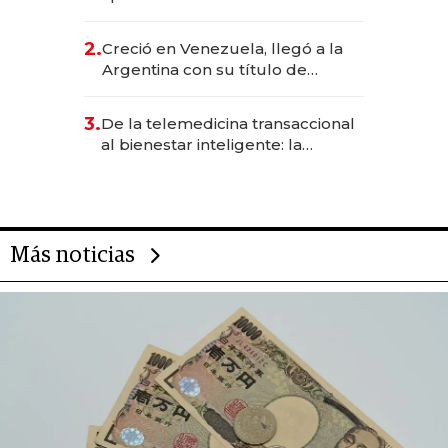
EE.UU. y hoy es la única mujer
CEO en Vaca Muerta
2.
Creció en Venezuela, llegó a la
Argentina con su título de
abogado y construyó un imperio
gastronómico que revoluciona
3.
De la telemedicina transaccional
las marcas "fast premium"
al bienestar inteligente: la
evolución de doc24 para
transformar a las organizaciones
Más noticias