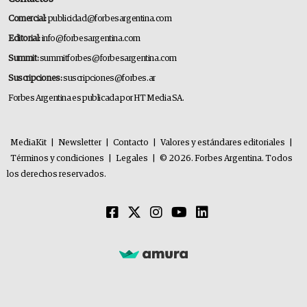
Comercial:
publicidad@forbesargentina.com
Editorial:
info@forbesargentina.com
Summit:
summitforbes@forbesargentina.com
Suscripciones:
suscripciones@forbes.ar
Forbes Argentina es publicada por HT Media SA.
MediaKit
|
Newsletter
|
Contacto
|
Valores y estándares editoriales
|
Términos y condiciones
|
Legales
|
© 2026. Forbes Argentina. Todos
los derechos reservados.