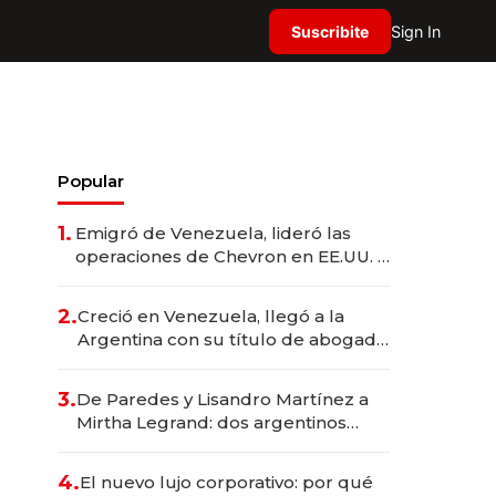
Suscribite
Sign In
Popular
1.
Emigró de Venezuela, lideró las
operaciones de Chevron en EE.UU. y
hoy es la única mujer CEO en Vaca
Muerta
2.
Creció en Venezuela, llegó a la
Argentina con su título de abogado
y construyó un imperio
gastronómico que revoluciona las
3.
De Paredes y Lisandro Martínez a
marcas "fast premium"
Mirtha Legrand: dos argentinos
impulsan el negocio del wellness
deportivo y el cuidado corporal
4.
El nuevo lujo corporativo: por qué