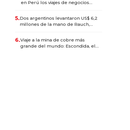
en Perú los viajes de negocios
dejan de ser reuniones para
convertirse en experiencias
5.
Dos argentinos levantaron US$ 6,2
transformadoras
millones de la mano de Rauch,
Englebienne y Woloski
6.
Viaje a la mina de cobre más
grande del mundo: Escondida, el
gigante chileno que exporta US$
14.000 millones anuales