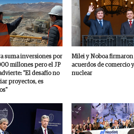
ya suma inversiones por
Milei y Noboa firmaron
00 millones pero el JP
acuerdos de comercio y
dvierte: "El desafío no
nuclear
iar proyectos, es
os"