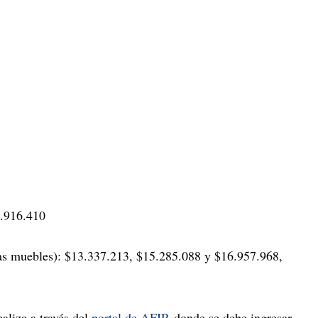
1.916.410
sas muebles): $13.337.213, $15.285.088 y $16.957.968,
aliza a través del
portal de AFIP
, donde se debe ingresar