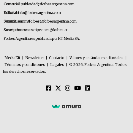
Comercial:
publicidad@forbesargentina.com
Editorial:
info@forbesargentina.com
Summit:
summitforbes@forbesargentina.com
Suscripciones:
suscripciones@forbes.ar
Forbes Argentina es publicada por HT Media SA.
MediaKit
|
Newsletter
|
Contacto
|
Valores y estándares editoriales
|
Términos y condiciones
|
Legales
|
© 2026. Forbes Argentina. Todos
los derechos reservados.