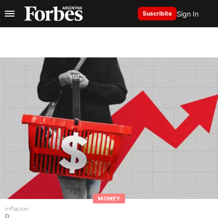
Sign In
Suscribite
MONEY
inflacion
D