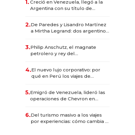
1.
Creció en Venezuela, llegó a la
Argentina con su título de
abogado y construyó un imperio
gastronómico que revoluciona
2.
De Paredes y Lisandro Martínez
las marcas "fast premium"
a Mirtha Legrand: dos argentinos
impulsan el negocio del wellness
deportivo y el cuidado corporal
3.
Philip Anschutz, el magnate
petrolero y rey del
entretenimiento que va por la
licitación de Tecnópolis junto a
4.
El nuevo lujo corporativo: por
Fénix
qué en Perú los viajes de
negocios dejan de ser reuniones
para convertirse en experiencias
5.
Emigró de Venezuela, lideró las
transformadoras
operaciones de Chevron en
EE.UU. y hoy es la única mujer
CEO en Vaca Muerta
6.
Del turismo masivo a los viajes
por experiencias: cómo cambia el
negocio de la asistencia al viajero