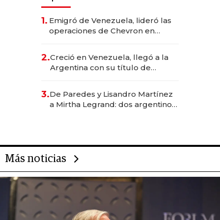
1.
Emigró de Venezuela, lideró las
operaciones de Chevron en
EE.UU. y hoy es la única mujer
CEO en Vaca Muerta
2.
Creció en Venezuela, llegó a la
Argentina con su título de
abogado y construyó un imperio
gastronómico que revoluciona
3.
De Paredes y Lisandro Martínez
las marcas "fast premium"
a Mirtha Legrand: dos argentinos
impulsan el negocio del wellness
deportivo y el cuidado corporal
Más noticias