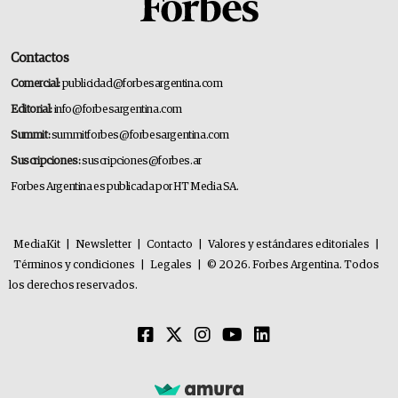
Contactos
Comercial:
publicidad@forbesargentina.com
Editorial:
info@forbesargentina.com
Summit:
summitforbes@forbesargentina.com
Suscripciones:
suscripciones@forbes.ar
Forbes Argentina es publicada por HT Media SA.
MediaKit
|
Newsletter
|
Contacto
|
Valores y estándares editoriales
|
Términos y condiciones
|
Legales
|
© 2026. Forbes Argentina. Todos
los derechos reservados.