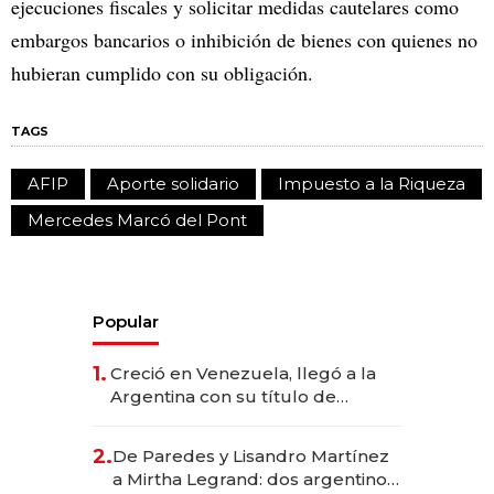
ejecuciones fiscales y solicitar medidas cautelares como
embargos bancarios o inhibición de bienes con quienes no
hubieran cumplido con su obligación.
TAGS
AFIP
Aporte solidario
Impuesto a la Riqueza
Mercedes Marcó del Pont
Popular
1.
Creció en Venezuela, llegó a la
Argentina con su título de
abogado y construyó un imperio
gastronómico que revoluciona
2.
De Paredes y Lisandro Martínez
las marcas "fast premium"
a Mirtha Legrand: dos argentinos