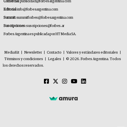
Comercial:
publicidad@forbesargentina.com
Editorial:
info@forbesargentina.com
Summit:
summitforbes@forbesargentina.com
Suscripciones:
suscripciones@forbes.ar
Forbes Argentina es publicada por HT Media SA.
MediaKit
|
Newsletter
|
Contacto
|
Valores y estándares editoriales
|
Términos y condiciones
|
Legales
|
© 2026. Forbes Argentina. Todos
los derechos reservados.