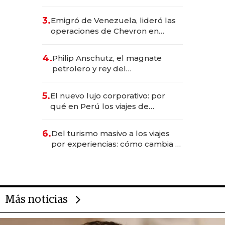
impulsan el negocio del wellness
deportivo y el cuidado corporal
3.
Emigró de Venezuela, lideró las
operaciones de Chevron en
EE.UU. y hoy es la única mujer
CEO en Vaca Muerta
4.
Philip Anschutz, el magnate
petrolero y rey del
entretenimiento que va por la
licitación de Tecnópolis junto a
5.
El nuevo lujo corporativo: por
Fénix
qué en Perú los viajes de
negocios dejan de ser reuniones
para convertirse en experiencias
6.
Del turismo masivo a los viajes
transformadoras
por experiencias: cómo cambia el
negocio de la asistencia al viajero
Más noticias