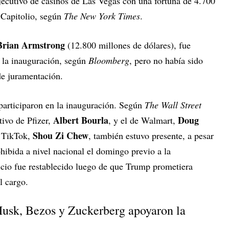
ejecutivo de casinos de Las Vegas con una fortuna de 4.700
l Capitolio, según
The New York Times
.
Brian Armstrong
(12.800 millones de dólares), fue
n la inauguración, según
Bloomberg
, pero no había sido
de juramentación.
 participaron en la inauguración. Según
The Wall Street
Albert Bourla
Doug
utivo de Pfizer,
, y el de Walmart,
Shou Zi Chew
e TikTok,
, también estuvo presente, a pesar
hibida a nivel nacional el domingo previo a la
icio fue restablecido luego de que Trump prometiera
l cargo.
usk, Bezos y Zuckerberg apoyaron la