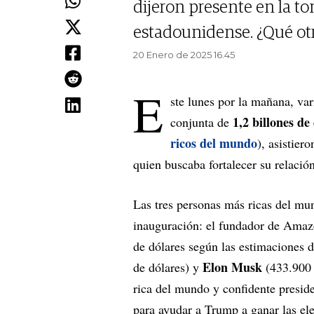
dijeron presente en la t
estadounidense. ¿Qué ot
20 Enero de 2025 16.45
E
ste lunes por la mañana, va
1,2 billones de
conjunta de
ricos del mundo
), asistier
quien buscaba fortalecer su relació
Las tres personas más ricas del mun
inauguración: el fundador de Ama
de dólares según las estimaciones 
Elon Musk
de dólares) y
(433.900 
rica del mundo y confidente preside
para ayudar a Trump a ganar las el