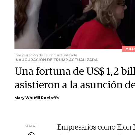
MILL
Inauguración de Trump actualizada
INAUGURACIÓN DE TRUMP ACTUALIZADA
Una fortuna de US$ 1,2 bil
asistieron a la asunción 
Mary Whitfill Roeloffs
SHARE
Empresarios como Elon M