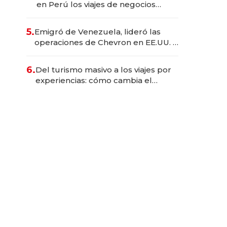
en Perú los viajes de negocios
dejan de ser reuniones para
convertirse en experiencias
5.
Emigró de Venezuela, lideró las
transformadoras
operaciones de Chevron en EE.UU. y
hoy es la única mujer CEO en Vaca
Muerta
6.
Del turismo masivo a los viajes por
experiencias: cómo cambia el
negocio de la asistencia al viajero