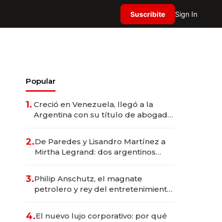
Suscribite
Sign In
Popular
1.
Creció en Venezuela, llegó a la
Argentina con su título de abogado
y construyó un imperio
gastronómico que revoluciona las
2.
De Paredes y Lisandro Martínez a
marcas "fast premium"
Mirtha Legrand: dos argentinos
impulsan el negocio del wellness
deportivo y el cuidado corporal
3.
Philip Anschutz, el magnate
petrolero y rey del entretenimiento
que va por la licitación de
Tecnópolis junto a Fénix
4.
El nuevo lujo corporativo: por qué