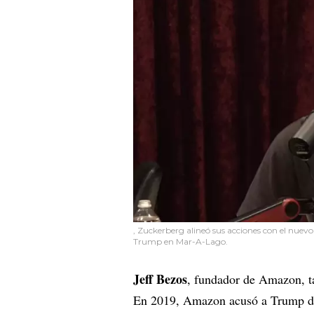
, Zuckerberg alineó sus acciones con el nuevo
Trump en Mar-A-Lago.
Jeff Bezos
, fundador de Amazon, t
En 2019, Amazon acusó a Trump de 