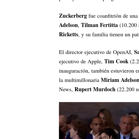
Zuckerberg
fue coanfitrión de una 
Adelson
Tilman Fertitta
,
(10.200 
Ricketts
, y su familia tienen un p
S
El director ejecutivo de OpenAI,
Tim Cook
ejecutivo de Apple,
(2.2
inauguración, también estuvieron e
Miriam Adelso
la multimillonaria
Rupert Murdoch
News,
(22.200 mi