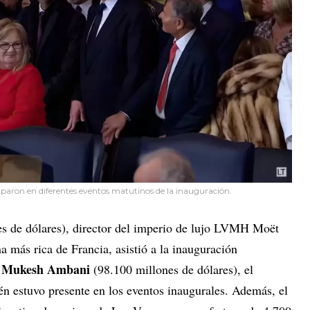
iparon en diferentes eventos matutinos de la inauguración.
s de dólares), director del imperio de lujo LVMH Moët
 más rica de Francia, asistió a la inauguración
Mukesh Ambani
.
(98.100 millones de dólares), el
én estuvo presente en los eventos inaugurales. Además, el