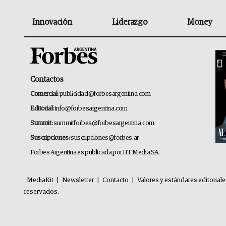
Innovación
Liderazgo
Money
Contactos
Comercial:
publicidad@forbesargentina.com
Editorial:
info@forbesargentina.com
Summit:
summitforbes@forbesargentina.com
Suscripciones:
suscripciones@forbes.ar
Forbes Argentina es publicada por HT Media SA.
MediaKit
|
Newsletter
|
Contacto
|
Valores y estándares editorial
reservados.