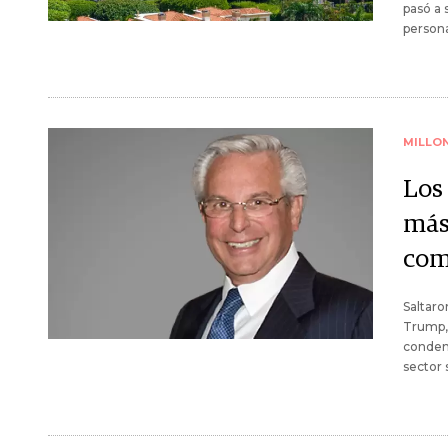
pasó a 
person
MILLO
Los
más
com
Saltaro
Trump, 
condena
sector 