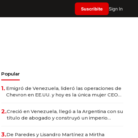
Suscribite
Sign In
Popular
1.
Emigró de Venezuela, lideró las operaciones de
Chevron en EE.UU. y hoy es la única mujer CEO
en Vaca Muerta
2.
Creció en Venezuela, llegó a la Argentina con su
título de abogado y construyó un imperio
gastronómico que revoluciona las marcas "fast
premium"
3.
De Paredes y Lisandro Martínez a Mirtha