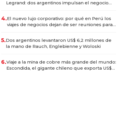
Legrand: dos argentinos impulsan el negocio
del wellness deportivo y el cuidado corporal
4.
El nuevo lujo corporativo: por qué en Perú los
viajes de negocios dejan de ser reuniones para
convertirse en experiencias transformadoras
5.
Dos argentinos levantaron US$ 6,2 millones de
la mano de Rauch, Englebienne y Woloski
6.
Viaje a la mina de cobre más grande del mundo:
Escondida, el gigante chileno que exporta US$
14.000 millones anuales