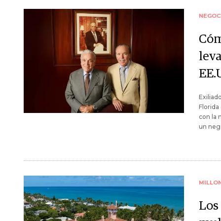
NEGOC
Cóm
lev
EE.
Exiliad
Florida
con la 
un neg
MILLO
Los