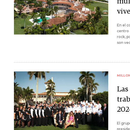
mul
viv
En el 
centro 
rock, p
son vec
MILLO
Las
tra
202
El grup
preside