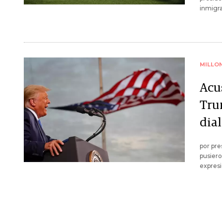
inmigra
MILLO
Acu
Tru
dial
por pr
pusiero
expresi