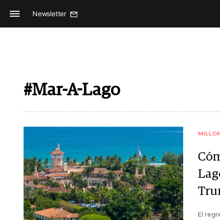
Newsletter
#Mar-A-Lago
MILLO
Cóm
Lag
Tr
El regr