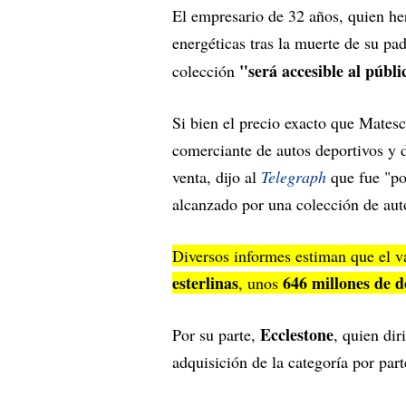
El empresario de 32 años, quien he
energéticas tras la muerte de su pa
"será accesible al públi
colección
Si bien el precio exacto que Matesch
comerciante de autos deportivos y d
venta, dijo al
Telegraph
que fue "po
alcanzado por una colección de auto
Diversos informes
estiman que el va
esterlinas
646 millones de d
, unos
Ecclestone
Por su parte,
, quien dir
adquisición de la categoría por part