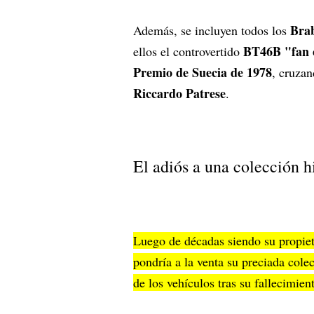
Bra
Además, se incluyen todos los
BT46B "fan 
ellos el controvertido
Premio de Suecia de 1978
, cruza
Riccardo Patrese
.
El adiós a una colección h
Luego de décadas siendo su propie
pondría a la venta su preciada colec
de los vehículos tras su fallecimien