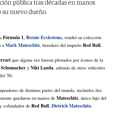
ición pública tras décadas en manos
ó su nuevo dueño.
Fórmula 1
Bernie Ecclestone
,
a
,
vendió su colección
Mark Mateschitz
Red Bull.
a a
, heredero del imperio
rrari
que alguna vez fueron pilotados por íconos de la
 Schumacher
Niki Lauda
y
, además de otros vehículos
el '50.
mpradores de distintas partes del mundo, incluidos dos
Mateschitz
nalmente quedaron en manos de
, único hijo del
Red Bull
Dietrich Mateschitz.
 y cofundador de
,