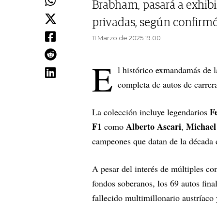
Brabham, pasará a exhib
privadas, según confirm
11 Marzo de 2025 19.00
E
l histórico exmandamás de l
completa de autos de carrer
Fe
La colección incluye legendarios
F1
Alberto Ascari
Michael
como
,
campeones que datan de la década d
A pesar del interés de múltiples co
fondos soberanos, los 69 autos fi
fallecido multimillonario austríaco