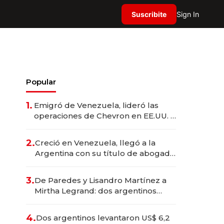
Suscribite
Sign In
Popular
1.
Emigró de Venezuela, lideró las
operaciones de Chevron en EE.UU. y
hoy es la única mujer CEO en Vaca
Muerta
2.
Creció en Venezuela, llegó a la
Argentina con su título de abogado
y construyó un imperio
gastronómico que revoluciona las
3.
De Paredes y Lisandro Martínez a
marcas "fast premium"
Mirtha Legrand: dos argentinos
impulsan el negocio del wellness
deportivo y el cuidado corporal
4.
Dos argentinos levantaron US$ 6,2