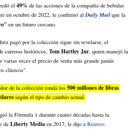
49%
redó el
de las acciones de la compañía de bebidas
dre en octubre de 2022, le confirmó al
Daily Mail
que la
co"
en un futuro cercano.
itz pagó por la colección sigue sin revelarse, el
Tom Hartley Jnr
e carreras históricos,
, quien manejó la
r varias veces el precio de venta más grande jamás
s clásicos".
500 millones de libras
lor de la colección ronda los
ólares
según el tipo de cambio actual.
igió la Fórmula 1 durante cuatro décadas hasta la
Liberty Media
e de
en 2017, le dijo a
Reuters
: