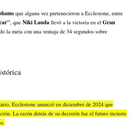
bhams
que alguna vez pertenecieron a Ecclestone, entre
car"
Niki Lauda
Gran
, que
llevó a la victoria en el
ndo la meta con una ventaja de 34 segundos sobre
istórica
tario, Ecclestone anunció en diciembre de 2024 que
ción. La razón detrás de su decisión fue el futuro incierto
to.