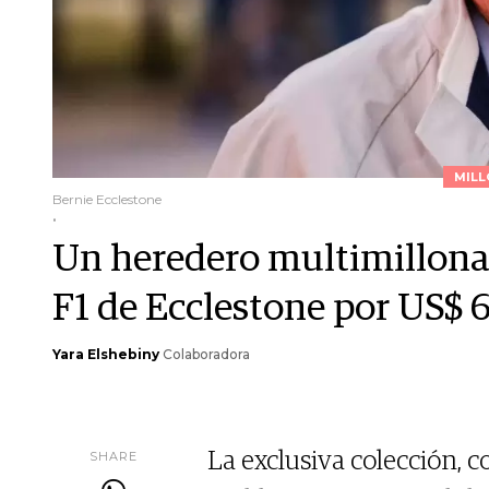
MILL
Bernie Ecclestone
.
Un heredero multimillonar
F1 de Ecclestone por US$ 
Yara Elshebiny
Colaboradora
SHARE
La exclusiva colección, c