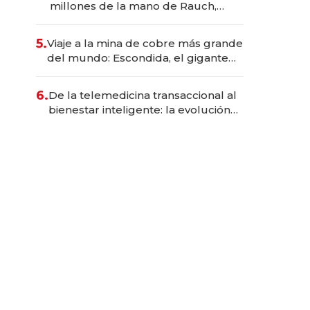
millones de la mano de Rauch,
Englebienne y Woloski
5.
Viaje a la mina de cobre más grande
del mundo: Escondida, el gigante
chileno que exporta US$ 14.000
millones anuales
6.
De la telemedicina transaccional al
bienestar inteligente: la evolución
de doc24 para transformar a las
organizaciones