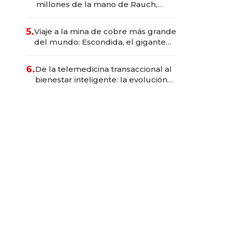
millones de la mano de Rauch,
Englebienne y Woloski
5.
Viaje a la mina de cobre más grande
del mundo: Escondida, el gigante
chileno que exporta US$ 14.000
millones anuales
6.
De la telemedicina transaccional al
bienestar inteligente: la evolución
de doc24 para transformar a las
organizaciones