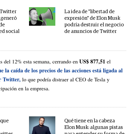
 Twitter
La idea de "libertad de
 generó
expresión" de Elon Musk
de
podría destruir el negocio
red social
de anuncios de Twitter
US$ 877,51
ás del 12% esta semana, cerrando en
el
 la caída de los precios de las acciones está ligada al
 Twitter,
lo que podría distraer al CEO de Tesla y
icipación en la empresa.
 que
Qué tiene en la cabeza
Elon Musk: algunas pistas