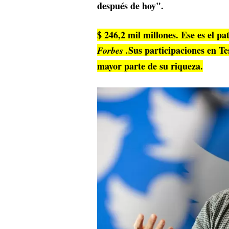
después de hoy".
$ 246,2 mil millones. Ese es el p
Sus participaciones en Te
Forbes .
mayor parte de su riqueza.