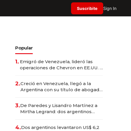
Suscribite
Sign In
Popular
1.
Emigró de Venezuela, lideró las
operaciones de Chevron en EE.UU. y
hoy es la única mujer CEO en Vaca
Muerta
2.
Creció en Venezuela, llegó a la
Argentina con su título de abogado
y construyó un imperio
gastronómico que revoluciona las
3.
De Paredes y Lisandro Martínez a
marcas "fast premium"
Mirtha Legrand: dos argentinos
impulsan el negocio del wellness
deportivo y el cuidado corporal
4.
Dos argentinos levantaron US$ 6,2