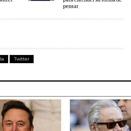
witter
para entender su forma de
pensar
la
Twitter