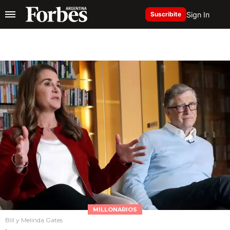
Sign In
Suscribite
MILLONARIOS
Bill y Melinda Gates
.