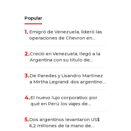
Popular
1.
Emigró de Venezuela, lideró las
operaciones de Chevron en
EE.UU. y hoy es la única mujer
CEO en Vaca Muerta
2.
Creció en Venezuela, llegó a la
Argentina con su título de
abogado y construyó un imperio
gastronómico que revoluciona
3.
De Paredes y Lisandro Martínez
las marcas "fast premium"
a Mirtha Legrand: dos argentinos
impulsan el negocio del wellness
deportivo y el cuidado corporal
4.
El nuevo lujo corporativo: por
qué en Perú los viajes de
negocios dejan de ser reuniones
para convertirse en experiencias
5.
Dos argentinos levantaron US$
transformadoras
6,2 millones de la mano de