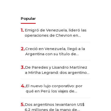
Popular
1.
Emigró de Venezuela, lideró las
operaciones de Chevron en
EE.UU. y hoy es la única mujer
CEO en Vaca Muerta
2.
Creció en Venezuela, llegó a la
Argentina con su título de
abogado y construyó un imperio
gastronómico que revoluciona
3.
De Paredes y Lisandro Martínez
las marcas "fast premium"
a Mirtha Legrand: dos argentinos
impulsan el negocio del wellness
deportivo y el cuidado corporal
4.
El nuevo lujo corporativo: por
qué en Perú los viajes de
negocios dejan de ser reuniones
para convertirse en experiencias
5.
Dos argentinos levantaron US$
transformadoras
6,2 millones de la mano de