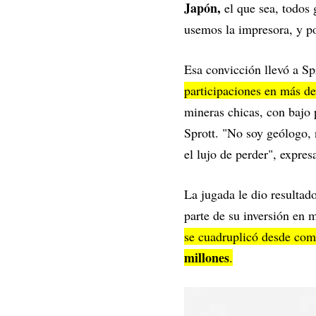
Japón,
el que sea, todos 
usemos la impresora, y p
Esa convicción llevó a Sp
participaciones en más d
mineras chicas, con bajo 
Sprott. "No soy geólogo, 
el lujo de perder", expres
La jugada le dio resultad
parte de su inversión en 
se cuadruplicó desde com
millones
.