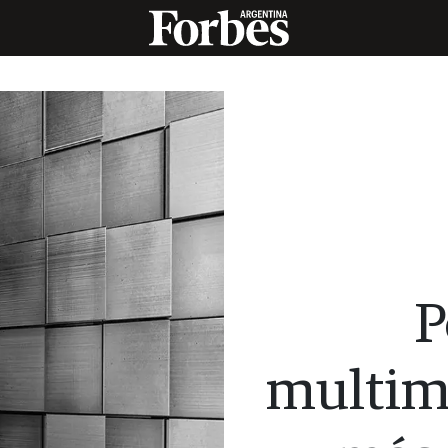
P
multimi