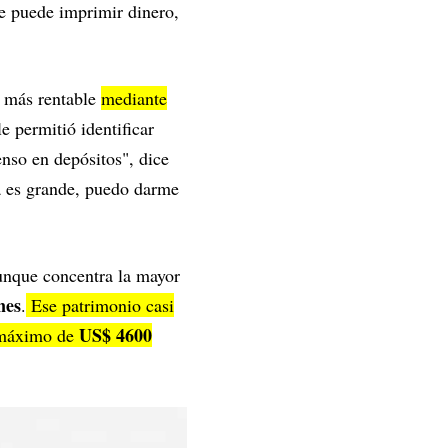
se puede imprimir dinero,
a más rentable
mediante
e permitió identificar
enso en depósitos", dice
sa es grande, puedo darme
aunque concentra la mayor
nes
.
Ese patrimonio casi
US$ 4600
 máximo de