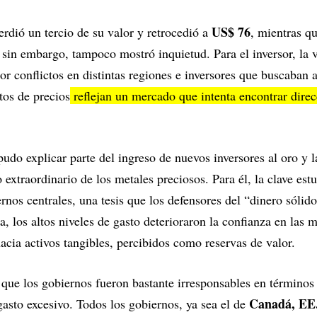
US$ 76
erdió un tercio de su valor y retrocedió a
, mientras q
, sin embargo, tampoco mostró inquietud. Para el inversor, la v
r conflictos en distintas regiones e inversores que buscaban 
tos de precios
reflejan un mercado que intenta encontrar direcc
udo explicar parte del ingreso de nuevos inversores al oro y la
to extraordinario de los metales preciosos. Para él, la clave est
rnos centrales, una tesis que los defensores del “dinero sólido
, los altos niveles de gasto deterioraron la confianza en las 
acia activos tangibles, percibidos como reservas de valor.
ue los gobiernos fueron bastante irresponsables en términos d
Canadá, EE.
gasto excesivo. Todos los gobiernos, ya sea el de