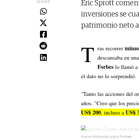
SHARE
Eric Sprott comenz
inversiones se cu
patrimonio neto a
T
minas
ras recorrer
descansaba en una
Forbes
lo llamó a 
el dato no lo sorprendió.
"Tanto las acciones del o
años. "Creo que los prec
US$ 200
US$ 
, incluso a
Aaron Kotowski para Forbes.