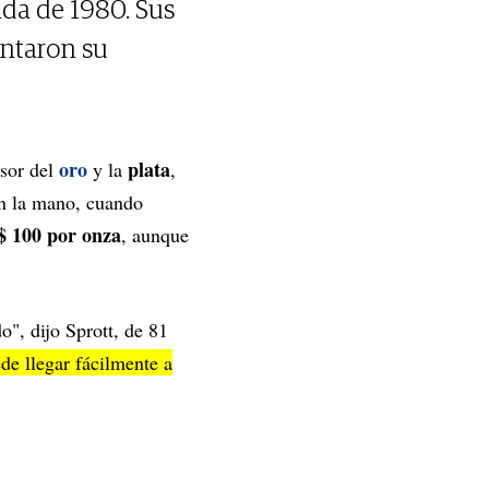
ada de 1980. Sus
entaron su
oro
plata
nsor del
y la
,
en la mano, cuando
 100 por onza
, aunque
o", dijo Sprott, de 81
de llegar fácilmente a