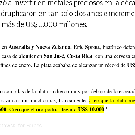
ó a invertir en metales preciosos en la déc
adruplicaron en tan solo dos años e increm
 más de US$ 3.000 millones.
 en Australia y Nueva Zelanda
Eric Sprott
,
, histórico defe
San José, Costa Rica
 casa de alquiler en
, con una cerveza 
US$
fines de enero. La plata acababa de alcanzar un récord de
ro como las de la plata rindieron muy por debajo de lo esperad
ios van a subir mucho más, francamente.
Creo que la plata pue
300
US$ 10.000
"
. Creo que el oro podría llegar a
.