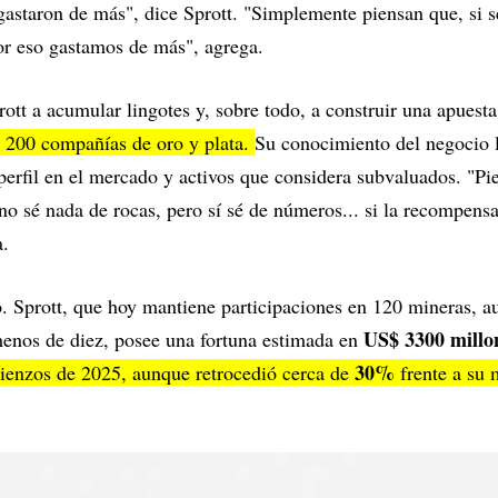
gastaron de más", dice Sprott. "Simplemente piensan que, si 
or eso gastamos de más", agrega.
rott a acumular lingotes y, sobre todo, a construir una apuest
e 200 compañías de oro y plata.
Su conocimiento del negocio l
perfil en el mercado y activos que considera subvaluados. "Pi
no sé nada de rocas, pero sí sé de números... si la recompen
a.
o. Sprott, que hoy mantiene participaciones en 120 mineras, 
US$ 3300 millo
menos de diez, posee una fortuna estimada en
30%
ienzos de 2025, aunque retrocedió cerca de
frente a su