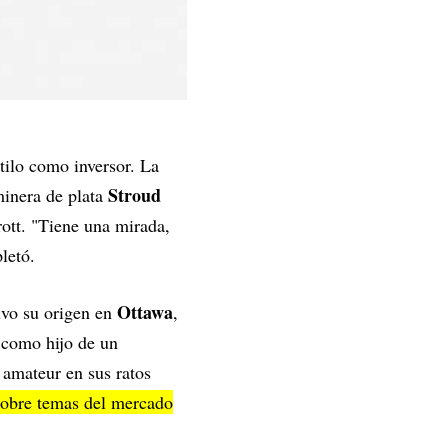
tilo como inversor. La
Stroud
minera de plata
rott. "Tiene una mirada,
letó.
Ottawa
tuvo su origen en
,
ó como hijo de un
 amateur en sus ratos
sobre temas del mercado