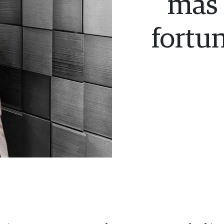
más 
fortun