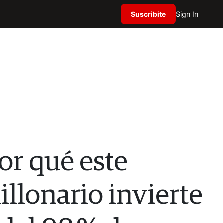
Suscribite
Sign In
or qué este
llonario invierte