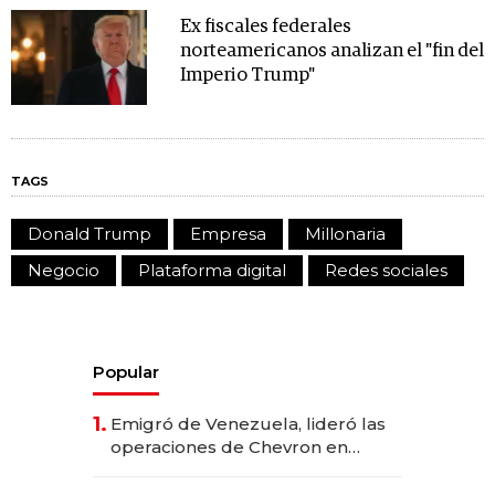
Ex fiscales federales
norteamericanos analizan el "fin del
Imperio Trump"
TAGS
Donald Trump
Empresa
Millonaria
Negocio
Plataforma digital
Redes sociales
Popular
1.
Emigró de Venezuela, lideró las
operaciones de Chevron en
EE.UU. y hoy es la única mujer
CEO en Vaca Muerta