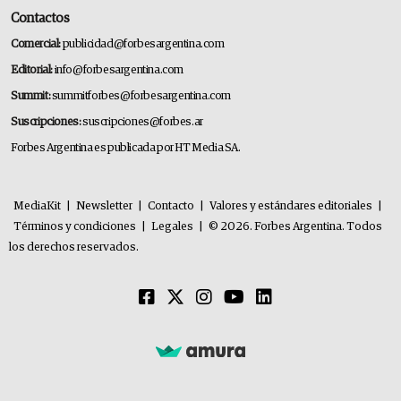
Contactos
Comercial:
publicidad@forbesargentina.com
Editorial:
info@forbesargentina.com
Summit:
summitforbes@forbesargentina.com
Suscripciones:
suscripciones@forbes.ar
Forbes Argentina es publicada por HT Media SA.
MediaKit
|
Newsletter
|
Contacto
|
Valores y estándares editoriales
|
Términos y condiciones
|
Legales
|
© 2026. Forbes Argentina. Todos
los derechos reservados.