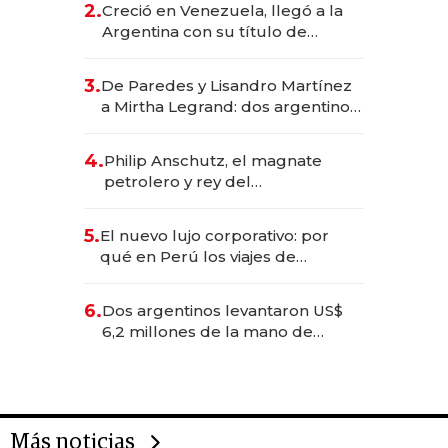
2.
Creció en Venezuela, llegó a la
Argentina con su título de
abogado y construyó un imperio
gastronómico que revoluciona
3.
De Paredes y Lisandro Martínez
las marcas "fast premium"
a Mirtha Legrand: dos argentinos
impulsan el negocio del wellness
deportivo y el cuidado corporal
4.
Philip Anschutz, el magnate
petrolero y rey del
entretenimiento que va por la
licitación de Tecnópolis junto a
5.
El nuevo lujo corporativo: por
Fénix
qué en Perú los viajes de
negocios dejan de ser reuniones
para convertirse en experiencias
6.
Dos argentinos levantaron US$
transformadoras
6,2 millones de la mano de
Rauch, Englebienne y Woloski
Más noticias