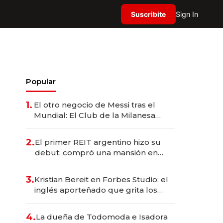
Suscribite
Sign In
Popular
1.
El otro negocio de Messi tras el
Mundial: El Club de la Milanesa
invierte US$ 6 millones en su
expansión y desembarca en Europa
2.
El primer REIT argentino hizo su
debut: compró una mansión en
Barrio Parque por US$ 3,6 millones
3.
Kristian Bereit en Forbes Studio: el
inglés aporteñado que grita los
goles de Argentina y representa a
35 estrellas globales por USD
4.
La dueña de Todomoda e Isadora
200M.