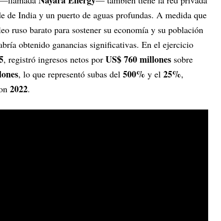
Nayara Energy
a —llamada
— también tiene la red privada
de de India y un puerto de aguas profundas. A medida que
leo ruso barato para sostener su economía y su población
bría obtenido ganancias significativas. En el ejercicio
5
US$ 760 millones
, registró ingresos netos por
sobre
lones
500%
25%
, lo que representó subas del
y el
,
2022
con
.