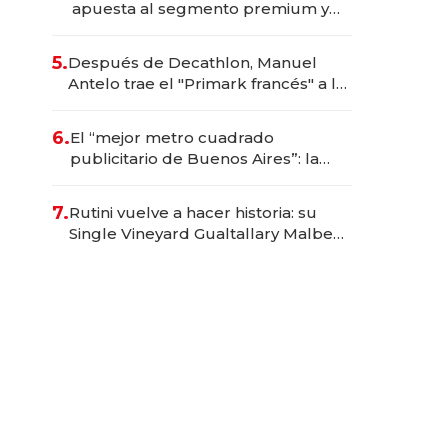
apuesta al segmento premium y
trae una marca brasileña a la
Argentina
5.
Después de Decathlon, Manuel
Antelo trae el "Primark francés" a la
Argentina con una inversión de US$
20 millones
6.
El “mejor metro cuadrado
publicitario de Buenos Aires”: la
startup que factura $ 250 millones
en los asientos traseros de los
7.
Rutini vuelve a hacer historia: su
autos
Single Vineyard Gualtallary Malbec
2023 fue el mejor vino argentino en
los Decanter 2026