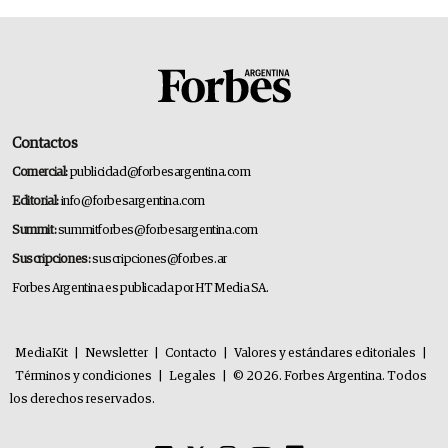
Contactos
Comercial:
publicidad@forbesargentina.com
Editorial:
info@forbesargentina.com
Summit:
summitforbes@forbesargentina.com
Suscripciones:
suscripciones@forbes.ar
Forbes Argentina es publicada por HT Media SA.
MediaKit
|
Newsletter
|
Contacto
|
Valores y estándares editoriales
|
Términos y condiciones
|
Legales
|
© 2026. Forbes Argentina. Todos
los derechos reservados.