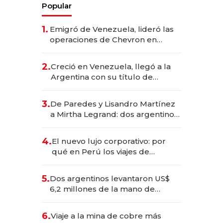
Popular
1.
Emigró de Venezuela, lideró las
operaciones de Chevron en
EE.UU. y hoy es la única mujer
CEO en Vaca Muerta
2.
Creció en Venezuela, llegó a la
Argentina con su título de
abogado y construyó un imperio
gastronómico que revoluciona
3.
De Paredes y Lisandro Martínez
las marcas "fast premium"
a Mirtha Legrand: dos argentinos
impulsan el negocio del wellness
deportivo y el cuidado corporal
4.
El nuevo lujo corporativo: por
qué en Perú los viajes de
negocios dejan de ser reuniones
para convertirse en experiencias
5.
Dos argentinos levantaron US$
transformadoras
6,2 millones de la mano de
Rauch, Englebienne y Woloski
6.
Viaje a la mina de cobre más