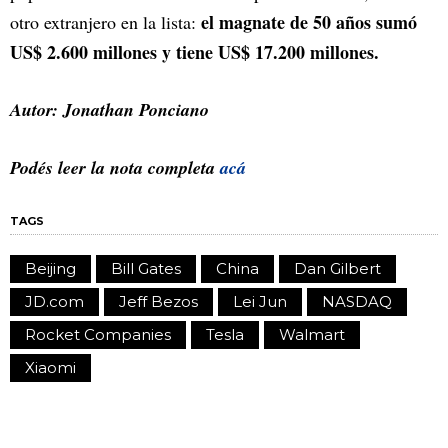
el magnate de 50 años sumó
otro extranjero en la lista:
US$ 2.600 millones y tiene US$ 17.200 millones.
Autor: Jonathan Ponciano
Podés leer la nota completa
acá
TAGS
Beijing
Bill Gates
China
Dan Gilbert
JD.com
Jeff Bezos
Lei Jun
NASDAQ
Rocket Companies
Tesla
Walmart
Xiaomi