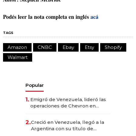
Podés leer la nota completa en inglés
acá
TAGS
Amazon
CNBC
Ebay
Etsy
Shopify
Walmart
Popular
1.
Emigró de Venezuela, lideró las
operaciones de Chevron en
EE.UU. y hoy es la única mujer
CEO en Vaca Muerta
2.
Creció en Venezuela, llegó a la
Argentina con su título de
abogado y construyó un imperio