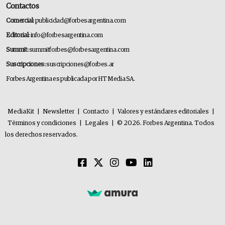
Contactos
Comercial:
publicidad@forbesargentina.com
Editorial:
info@forbesargentina.com
Summit:
summitforbes@forbesargentina.com
Suscripciones:
suscripciones@forbes.ar
Forbes Argentina es publicada por HT Media SA.
MediaKit
|
Newsletter
|
Contacto
|
Valores y estándares editoriales
|
Términos y condiciones
|
Legales
|
© 2026. Forbes Argentina. Todos
los derechos reservados.