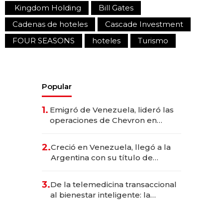
Kingdom Holding
Bill Gates
Cadenas de hoteles
Cascade Investment
FOUR SEASONS
hoteles
Turismo
Popular
1.
Emigró de Venezuela, lideró las
operaciones de Chevron en
EE.UU. y hoy es la única mujer
CEO en Vaca Muerta
2.
Creció en Venezuela, llegó a la
Argentina con su título de
abogado y construyó un imperio
gastronómico que revoluciona
3.
De la telemedicina transaccional
las marcas "fast premium"
al bienestar inteligente: la
evolución de doc24 para
transformar a las organizaciones