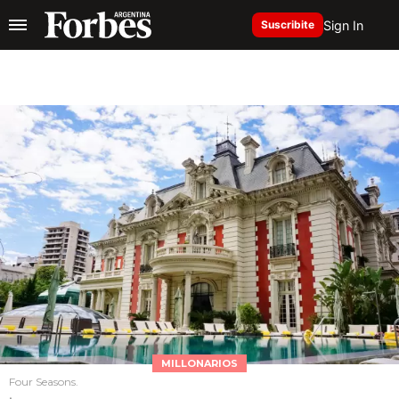
Sign In
Suscribite
MILLONARIOS
Four Seasons.
.