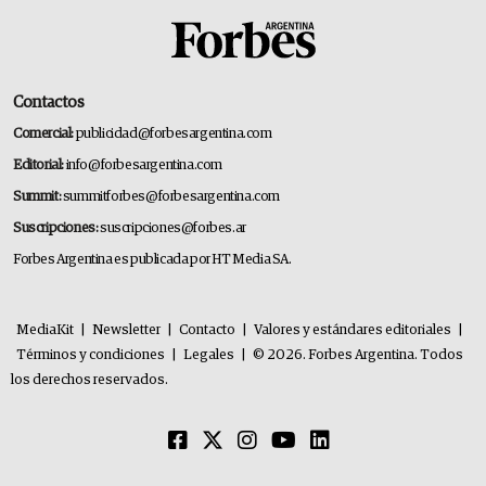
Contactos
Comercial:
publicidad@forbesargentina.com
Editorial:
info@forbesargentina.com
Summit:
summitforbes@forbesargentina.com
Suscripciones:
suscripciones@forbes.ar
Forbes Argentina es publicada por HT Media SA.
MediaKit
|
Newsletter
|
Contacto
|
Valores y estándares editoriales
|
Términos y condiciones
|
Legales
|
© 2026. Forbes Argentina. Todos
los derechos reservados.