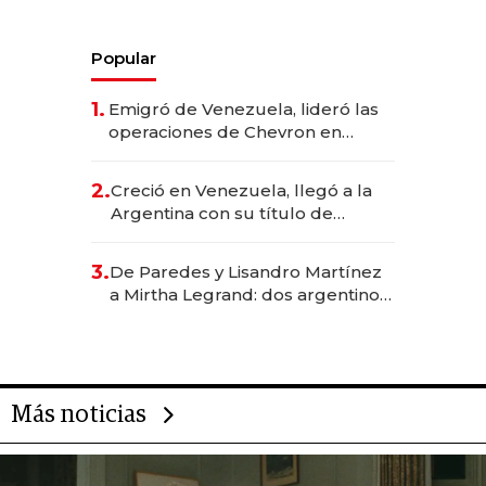
Popular
1.
Emigró de Venezuela, lideró las
operaciones de Chevron en
EE.UU. y hoy es la única mujer
CEO en Vaca Muerta
2.
Creció en Venezuela, llegó a la
Argentina con su título de
abogado y construyó un imperio
gastronómico que revoluciona
3.
De Paredes y Lisandro Martínez
las marcas "fast premium"
a Mirtha Legrand: dos argentinos
impulsan el negocio del wellness
deportivo y el cuidado corporal
Más noticias