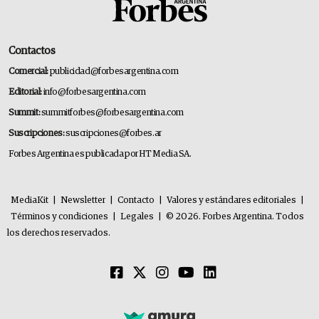
Contactos
Comercial:
publicidad@forbesargentina.com
Editorial:
info@forbesargentina.com
Summit:
summitforbes@forbesargentina.com
Suscripciones:
suscripciones@forbes.ar
Forbes Argentina es publicada por HT Media SA.
MediaKit
|
Newsletter
|
Contacto
|
Valores y estándares editoriales
|
Términos y condiciones
|
Legales
|
© 2026. Forbes Argentina. Todos
los derechos reservados.