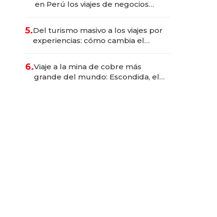
en Perú los viajes de negocios
dejan de ser reuniones para
convertirse en experiencias
5.
Del turismo masivo a los viajes por
transformadoras
experiencias: cómo cambia el
negocio de la asistencia al viajero
6.
Viaje a la mina de cobre más
grande del mundo: Escondida, el
gigante chileno que exporta US$
14.000 millones anuales