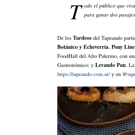
T
odo el público que viv
para ganar dos pasaje
Tardeos
De los
del Tapeando parti
Botánico y Echeverría
Pony Line
,
FoodHall del Alto Palermo, con un
Levando Pan
Gastronómico; y
. La
https://tapeando.com.ar/
y en @
tap