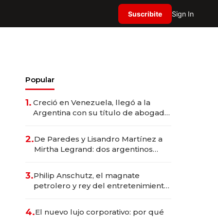
Suscribite
Sign In
Popular
1.
Creció en Venezuela, llegó a la
Argentina con su título de abogado
y construyó un imperio
gastronómico que revoluciona las
2.
De Paredes y Lisandro Martínez a
marcas "fast premium"
Mirtha Legrand: dos argentinos
impulsan el negocio del wellness
deportivo y el cuidado corporal
3.
Philip Anschutz, el magnate
petrolero y rey del entretenimiento
que va por la licitación de
Tecnópolis junto a Fénix
4.
El nuevo lujo corporativo: por qué