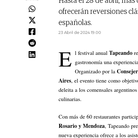
Hasta el 28 de abril, má
ofrecerán reversiones cl
españolas.
23 Abril de 2024 19.00
E
Tapeando
l festival anual
r
gastronomía una experiencia 
Consejer
Organizado por la
Aires
, el evento tiene como objeti
deleita a los comensales argentino
culinarias.
Con más de 60 restaurantes partici
Rosario y Mendoza
, Tapeando pre
nueva experiencia ofrece a los asist