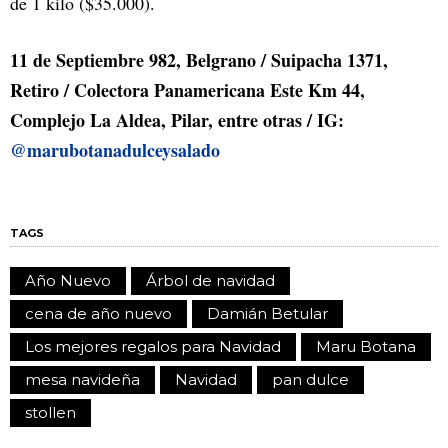
de 1 kilo ($35.000).
11 de Septiembre 982, Belgrano / Suipacha 1371,
Retiro / Colectora Panamericana Este Km 44,
Complejo La Aldea, Pilar, entre otras / IG:
@marubotanadulceysalado
TAGS
Año Nuevo
Árbol de navidad
cena de año nuevo
Damián Betular
Los mejores regalos para Navidad
Maru Botana
mesa navideña
Navidad
pan dulce
stollen