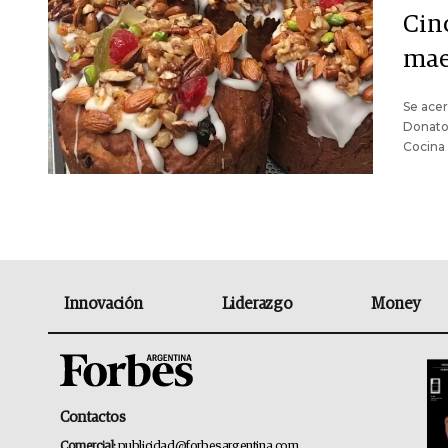
Cin
mae
Se acer
Donato 
Cocina 
Innovación
Liderazgo
Money
Contactos
Comercial:
publicidad@forbesargentina.com