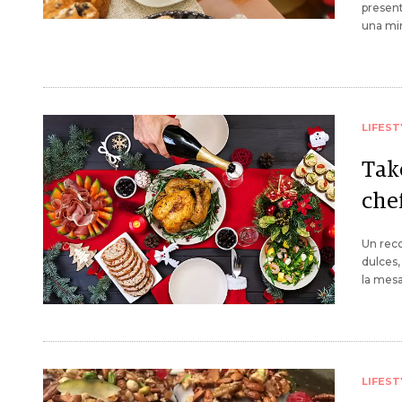
present
una mir
LIFEST
Tak
chef
Un reco
dulces,
la mesa
LIFEST