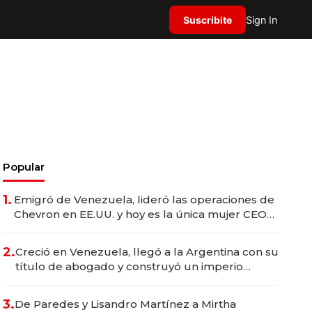
Suscribite
Sign In
Popular
1.
Emigró de Venezuela, lideró las operaciones de
Chevron en EE.UU. y hoy es la única mujer CEO
en Vaca Muerta
2.
Creció en Venezuela, llegó a la Argentina con su
título de abogado y construyó un imperio
gastronómico que revoluciona las marcas "fast
premium"
3.
De Paredes y Lisandro Martínez a Mirtha