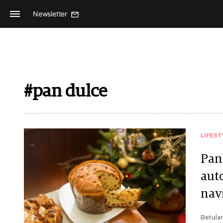
Newsletter
#pan dulce
LIFEST
Pan
aut
nav
Betular