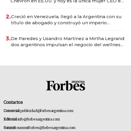
Chevron en EE.UU. y hoy es la única mujer CEO en
Vaca Muerta
2.
Creció en Venezuela, llegó a la Argentina con su
título de abogado y construyó un imperio
gastronómico que revoluciona las marcas "fast
premium"
3.
De Paredes y Lisandro Martínez a Mirtha Legrand:
dos argentinos impulsan el negocio del wellness
deportivo y el cuidado corporal
Contactos
Comercial:
publicidad@forbesargentina.com
Editorial:
info@forbesargentina.com
Summit:
summitforbes@forbesargentina.com