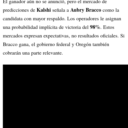
El ganador aún no se anunció, pero el mercado de
Kalshi
Aubry Bracco
predicciones de
señala a
como la
candidata con mayor respaldo. Los operadores le asignan
98%
una probabilidad implícita de victoria del
. Estos
mercados expresan expectativas, no resultados oficiales. Si
Bracco gana, el gobierno federal y Oregón también
cobrarán una parte relevante.