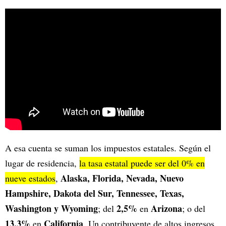
A esa cuenta se suman los impuestos estatales. Según el
lugar de residencia,
la tasa estatal puede ser del 0% en
Alaska, Florida, Nevada, Nuevo
nueve estados
,
Hampshire, Dakota del Sur, Tennessee, Texas,
Washington y Wyoming
2,5%
Arizona
; del
en
; o del
13,3%
California
en
. Un contribuyente de altos ingresos