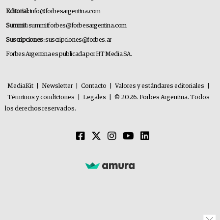
Editorial:
info@forbesargentina.com
Summit:
summitforbes@forbesargentina.com
Suscripciones:
suscripciones@forbes.ar
Forbes Argentina es publicada por HT Media SA.
MediaKit
|
Newsletter
|
Contacto
|
Valores y estándares editoriales
|
Términos y condiciones
|
Legales
|
© 2026. Forbes Argentina. Todos
los derechos reservados.