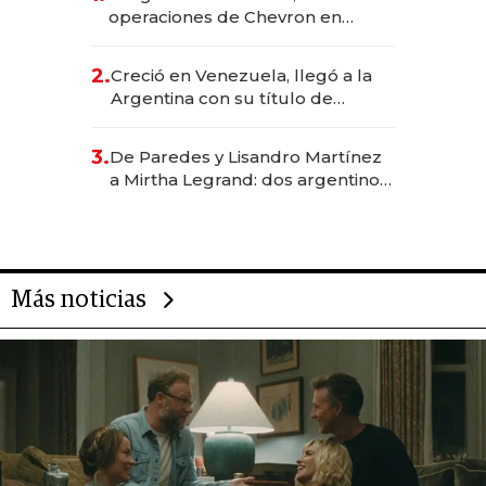
operaciones de Chevron en
EE.UU. y hoy es la única mujer
CEO en Vaca Muerta
2.
Creció en Venezuela, llegó a la
Argentina con su título de
abogado y construyó un imperio
gastronómico que revoluciona
3.
De Paredes y Lisandro Martínez
las marcas "fast premium"
a Mirtha Legrand: dos argentinos
impulsan el negocio del wellness
deportivo y el cuidado corporal
Más noticias