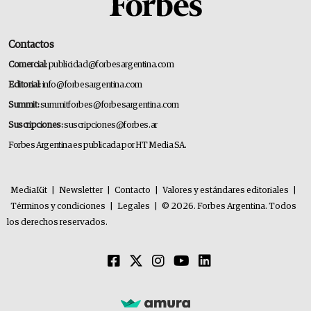
Contactos
Comercial:
publicidad@forbesargentina.com
Editorial:
info@forbesargentina.com
Summit:
summitforbes@forbesargentina.com
Suscripciones:
suscripciones@forbes.ar
Forbes Argentina es publicada por HT Media SA.
MediaKit
|
Newsletter
|
Contacto
|
Valores y estándares editoriales
|
Términos y condiciones
|
Legales
|
© 2026. Forbes Argentina. Todos
los derechos reservados.