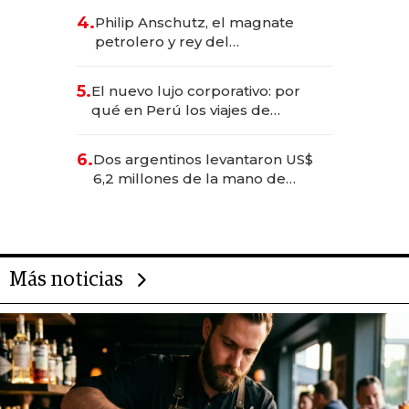
deportivo y el cuidado corporal
4.
Philip Anschutz, el magnate
petrolero y rey del
entretenimiento que va por la
licitación de Tecnópolis junto a
5.
El nuevo lujo corporativo: por
Fénix
qué en Perú los viajes de
negocios dejan de ser reuniones
para convertirse en experiencias
6.
Dos argentinos levantaron US$
transformadoras
6,2 millones de la mano de
Rauch, Englebienne y Woloski
Más noticias