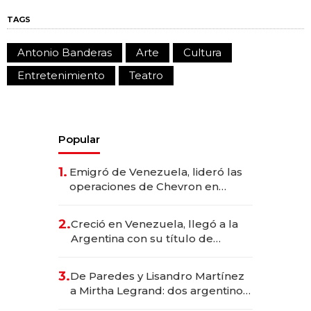
TAGS
Antonio Banderas
Arte
Cultura
Entretenimiento
Teatro
Popular
1.
Emigró de Venezuela, lideró las
operaciones de Chevron en
EE.UU. y hoy es la única mujer
CEO en Vaca Muerta
2.
Creció en Venezuela, llegó a la
Argentina con su título de
abogado y construyó un imperio
gastronómico que revoluciona
3.
De Paredes y Lisandro Martínez
las marcas "fast premium"
a Mirtha Legrand: dos argentinos
impulsan el negocio del wellness