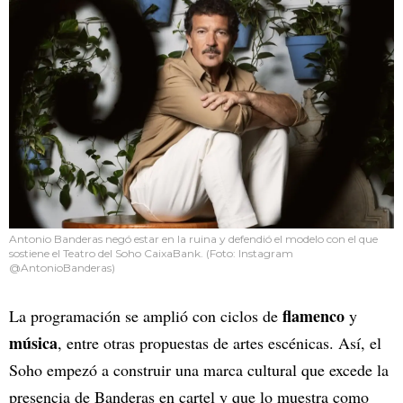
Antonio Banderas negó estar en la ruina y defendió el modelo con el que
sostiene el Teatro del Soho CaixaBank. (Foto: Instagram
@AntonioBanderas)
flamenco
La programación se amplió con ciclos de
y
música
, entre otras propuestas de artes escénicas. Así, el
Soho empezó a construir una marca cultural que excede la
presencia de Banderas en cartel y que lo muestra como