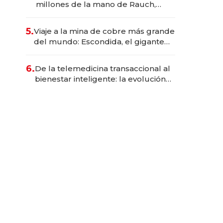
millones de la mano de Rauch,
Englebienne y Woloski
5.
Viaje a la mina de cobre más grande
del mundo: Escondida, el gigante
chileno que exporta US$ 14.000
millones anuales
6.
De la telemedicina transaccional al
bienestar inteligente: la evolución
de doc24 para transformar a las
organizaciones