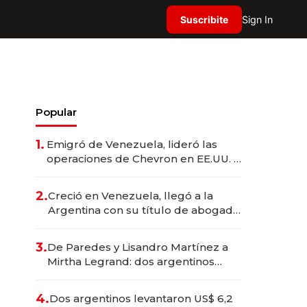
Suscribite
Sign In
Popular
1.
Emigró de Venezuela, lideró las
operaciones de Chevron en EE.UU. y
hoy es la única mujer CEO en Vaca
Muerta
2.
Creció en Venezuela, llegó a la
Argentina con su título de abogado
y construyó un imperio
gastronómico que revoluciona las
3.
De Paredes y Lisandro Martínez a
marcas "fast premium"
Mirtha Legrand: dos argentinos
impulsan el negocio del wellness
deportivo y el cuidado corporal
4.
Dos argentinos levantaron US$ 6,2