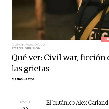
LIF
Civil war. Fotos: Difusión
FOTOS: DIFUSIÓN
Qué ver: Civil war, ficción
las grietas
Matías Castro
SHARE
El británico Alex Garland