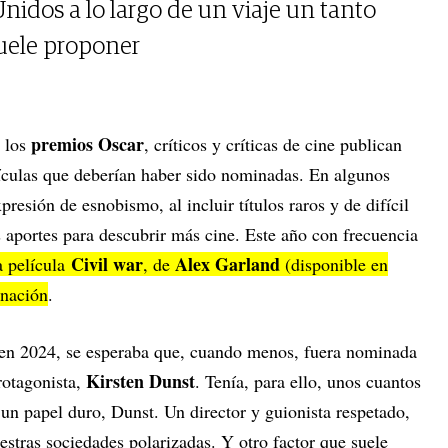
nidos a lo largo de un viaje un tanto
 suele proponer
premios Oscar
e los
, críticos y críticas de cine publican
elículas que deberían haber sido nominadas. En algunos
xpresión de esnobismo, al incluir títulos raros y de difícil
s aportes para descubrir más cine. Este año con frecuencia
Civil war
Alex Garland
a película
, de
(disponible en
inación
.
s en 2024, se esperaba que, cuando menos, fuera nominada
Kirsten Dunst
rotagonista,
. Tenía, para ello, unos cuantos
n un papel duro, Dunst. Un director y guionista respetado,
stras sociedades polarizadas. Y otro factor que suele