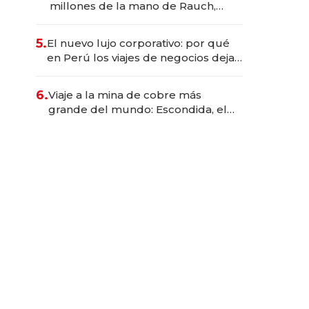
millones de la mano de Rauch,
Englebienne y Woloski
5.
El nuevo lujo corporativo: por qué
en Perú los viajes de negocios dejan
de ser reuniones para convertirse
en experiencias transformadoras
6.
Viaje a la mina de cobre más
grande del mundo: Escondida, el
gigante chileno que exporta US$
14.000 millones anuales