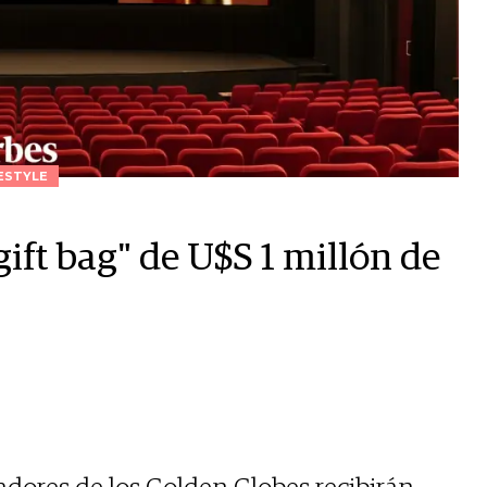
ESTYLE
gift bag" de U$S 1 millón de