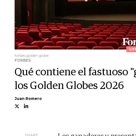
LIF
forbes golden globe
FORBES
Qué contiene el fastuoso "
los Golden Globes 2026
Juan Romero
SHARE