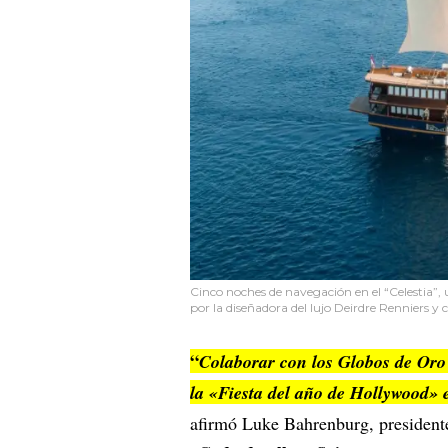
Cinco noches de navegación en el “Celestia”,
por la diseñadora del lujo Deirdre Renniers 
“
Colaborar con los Globos de Oro p
la «Fiesta del año de Hollywood» 
afirmó Luke Bahrenburg, presiden