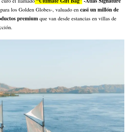
“Ultimate Gift Bag”
-Atlas Signature
curó el llamado
casi un millón de
 para los Golden Globes-, valuado en
roductos premium
que van desde estancias en villas de
cción.