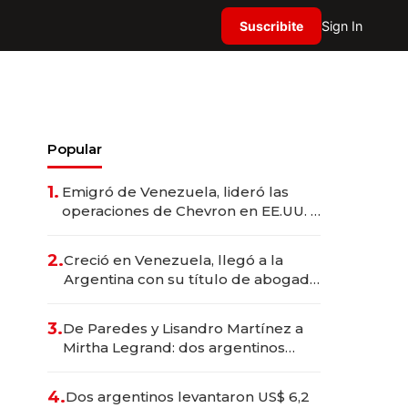
Suscribite
Sign In
Popular
1.
Emigró de Venezuela, lideró las
operaciones de Chevron en EE.UU. y
hoy es la única mujer CEO en Vaca
Muerta
2.
Creció en Venezuela, llegó a la
Argentina con su título de abogado
y construyó un imperio
gastronómico que revoluciona las
3.
De Paredes y Lisandro Martínez a
marcas "fast premium"
Mirtha Legrand: dos argentinos
impulsan el negocio del wellness
deportivo y el cuidado corporal
4.
Dos argentinos levantaron US$ 6,2