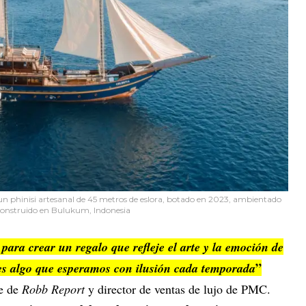
 un phinisi artesanal de 45 metros de eslora, botado en 2023, ambientado
y construido en Bulukum, Indonesia
ara crear un regalo que refleje el arte y la emoción de
”
es algo que esperamos con ilusión cada temporada
te de
Robb Report
y director de ventas de lujo de PMC.